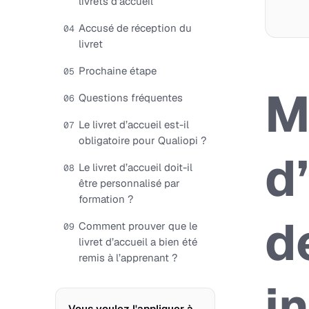
livrets d’accueil
Accusé de réception du
04
livret
Prochaine étape
05
M
Questions fréquentes
06
Le livret d’accueil est-il
07
obligatoire pour Qualiopi ?
d
Le livret d’accueil doit-il
08
être personnalisé par
formation ?
d
Comment prouver que le
09
livret d’accueil a bien été
remis à l’apprenant ?
i
Vous voulez l'appliquer à