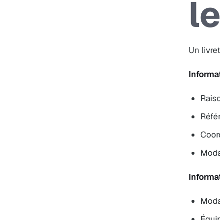
le
Un livre
Informa
Raiso
Référ
Coor
Moda
Informa
Modal
Équip