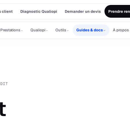
 client
Diagnostic Qualiopi
Demander un devis
Prendre re
⌄
⌄
⌄
⌄
Prestations
Qualiopi
Outils
Guides & docs
À propos
UDIT
t