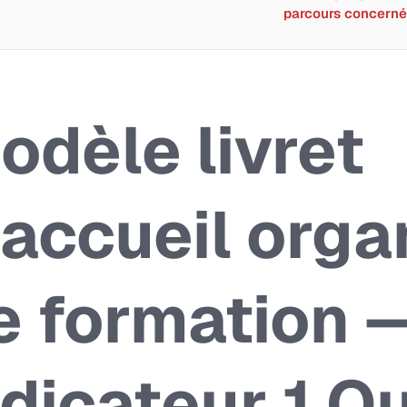
parcours concerné
odèle livret
’accueil org
e formation 
ndicateur 1 Qu