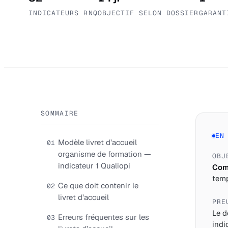
INDICATEURS RNQ
OBJECTIF SELON DOSSIER
GARANT
SOMMAIRE
EN
Modèle livret d’accueil
01
organisme de formation —
OBJ
indicateur 1 Qualiopi
Comp
temp
Ce que doit contenir le
02
livret d’accueil
PRE
Le d
Erreurs fréquentes sur les
03
indi