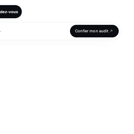
ndez-vous
⌄
Confier mon audit