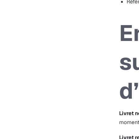
Réfé
E
su
d
Livret n
moment 
Livret r