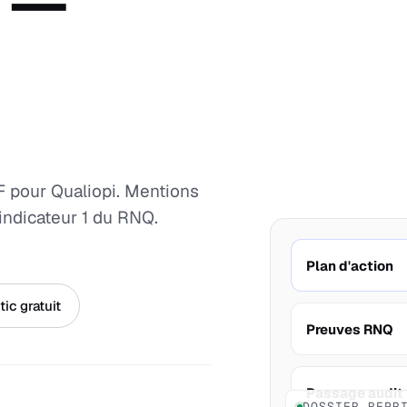
F —
OF pour Qualiopi. Mentions
'indicateur 1 du RNQ.
Plan d'action
ic gratuit
Preuves RNQ
Passage audit
DOSSIER REPR