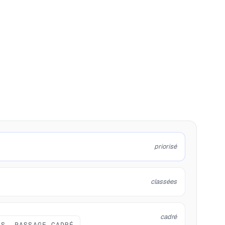
priorisé
classées
cadré
IS, PASSAGE CADRÉ