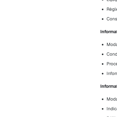
Règl
Cons
Informa
Modal
Condi
Proc
Infor
Informat
Moda
Indic