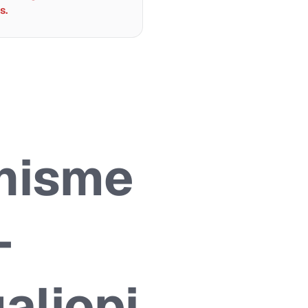
s.
anisme
—
aliopi