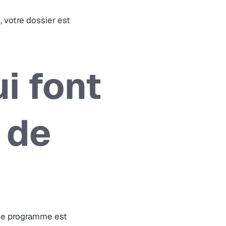
, votre dossier est
i font
 de
 le programme est