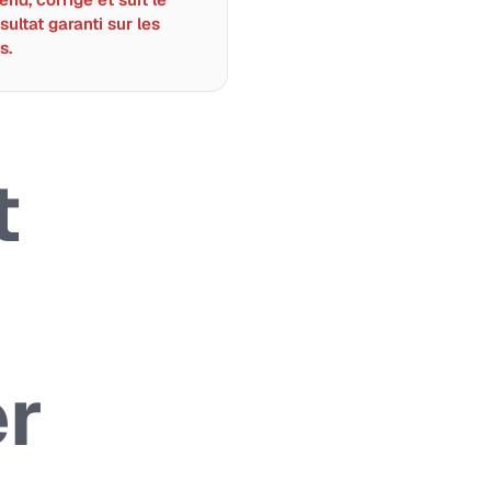
sultat garanti sur les
s.
t
er