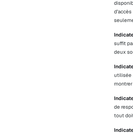
disponib
d’accès 
seuleme
Indicat
suffit p
deux so
Indicat
utilisée
montrer 
Indicat
de respo
tout doit
Indicat