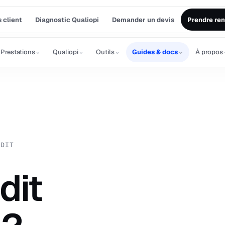
 client
Diagnostic Qualiopi
Demander un devis
Prendre re
⌄
⌄
⌄
⌄
Prestations
Qualiopi
Outils
Guides & docs
À propos
UDIT
dit