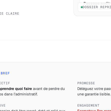
Passage audit
DOSSIER REPR
IE CLAIRE
 BREF
ECTIF
PROMESSE
rendre quoi faire
avant de perdre du
Déléguez votre pass
s dans l'administratif.
une garantie lisible.
UVE
ENGAGEMENT
ossier doit être rangé, daté et relié aux
Formateur Pro repre