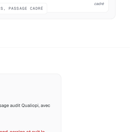
cadré
IS, PASSAGE CADRÉ
age audit Qualiopi, avec
nd, corrige et suit le