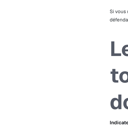
Si vous 
défenda
L
t
d
Indicat