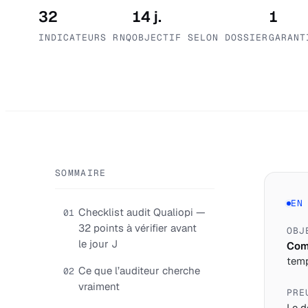
32
14 j.
1
INDICATEURS RNQ
OBJECTIF SELON DOSSIER
GARANT
SOMMAIRE
EN
Checklist audit Qualiopi —
01
32 points à vérifier avant
OBJ
le jour J
Comp
temp
Ce que l’auditeur cherche
02
vraiment
PRE
Le d