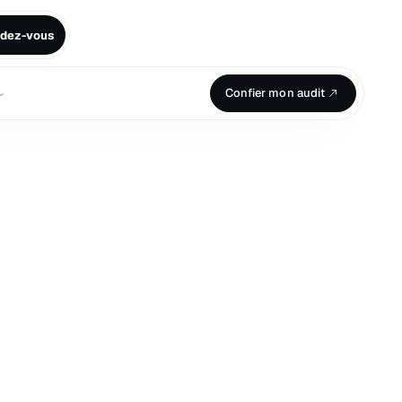
ndez-vous
⌄
Confier mon audit