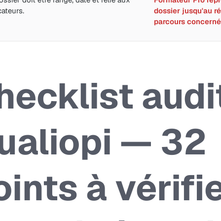
cateurs.
dossier jusqu'au ré
parcours concerné
hecklist audi
ualiopi — 32
oints à vérifi