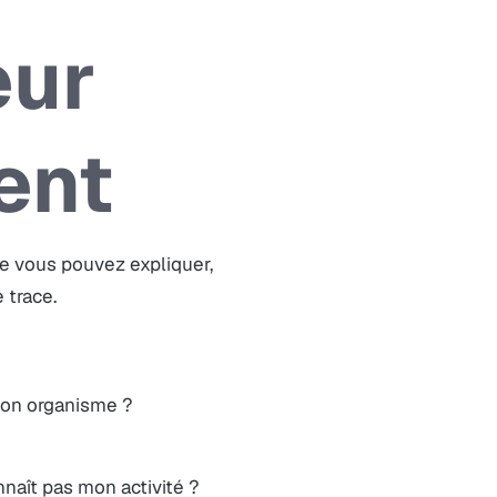
eur
ent
que vous pouvez expliquer,
 trace.
mon organisme ?
nnaît pas mon activité ?