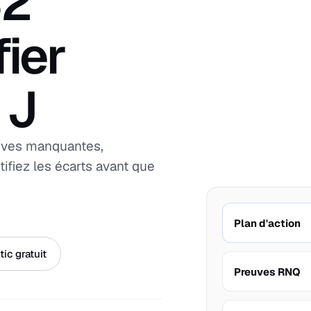
32
fier
 J
euves manquantes,
ifiez les écarts avant que
Plan d'action
ic gratuit
Preuves RNQ