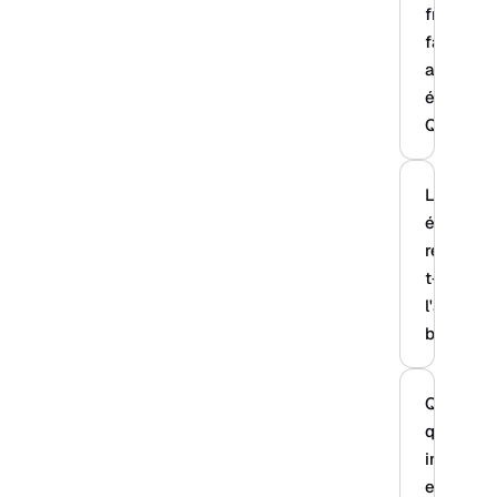
fréquenc
faire une
auto-
évaluati
Qualiopi 
L'auto-
évaluati
remplace
t-elle
l'audit
blanc ?
Que faire
quand u
indicateu
est noté