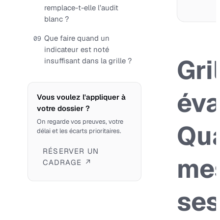
remplace-t-elle l’audit
blanc ?
Que faire quand un
09
indicateur est noté
Gri
insuffisant dans la grille ?
éva
Vous voulez l'appliquer à
votre dossier ?
On regarde vos preuves, votre
Qua
délai et les écarts prioritaires.
RÉSERVER UN
me
CADRAGE ↗
ses