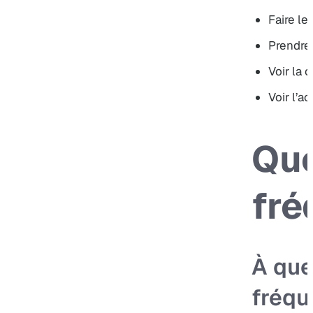
Faire le
Prendre
Voir la 
Voir l’
Que
fré
À que
fréqu