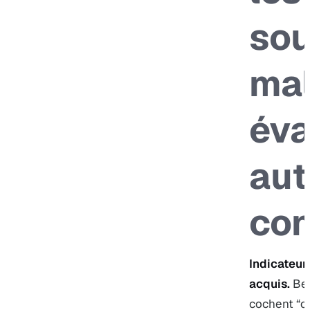
sou
ma
éva
aut
con
Indicateur
acquis.
Bea
cochent “co