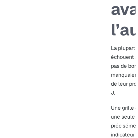
ava
l’a
La plupart
échouent à
pas de bonn
manquaient
de leur pro
J.
Une grille 
une seule c
précisémen
indicateur 