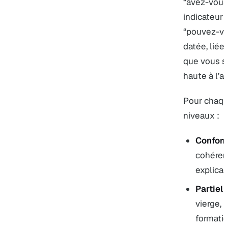
“avez-vous
indicateur 
“pouvez-vo
datée, liée
que vous sa
haute à l’a
Pour chaque
niveaux :
Confor
cohérent
explica
Partiel
:
vierge, 
formatio