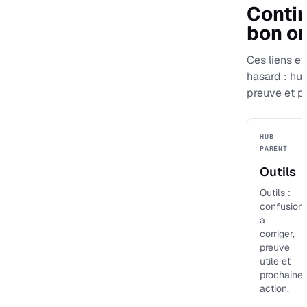
Contin
bon or
Ces liens evi
hasard : hu
preuve et p
HUB
PARENT
Outils
Outils :
confusion
à
corriger,
preuve
utile et
prochaine
action.