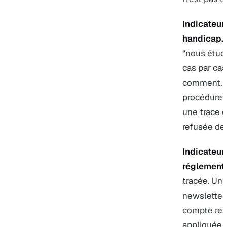
Indicateur
handicap.
I
“nous étud
cas par cas”
comment. U
procédure 
une trace d
refusée de 
Indicateur 
réglementa
tracée. Un
newsletter 
compte ren
appliquée à 