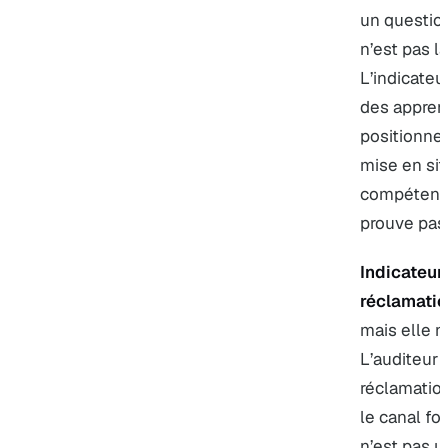
un question
n’est pas 
L’indicateu
des apprent
positionnem
mise en sit
compétence
prouve pas 
Indicateur
réclamatio
mais elle n
L’auditeur 
réclamation
le canal fo
n’est pas u