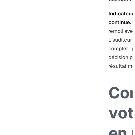
Indicateur
continue.
C
rempli avec
L’auditeur 
complet : p
décision pr
résultat me
Con
vot
en 