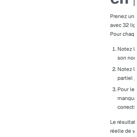
Prenez une 
avec 32 lig
Pour chaque
Notez l
son nom
Notez le
partiel
Pour les
manquant
correcti
Le résulta
réelle de v