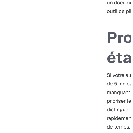
un documen
outil de pil
Pro
ét
Si votre au
de 5 indica
manquant, 
prioriser le
distinguer 
rapidement
de temps.