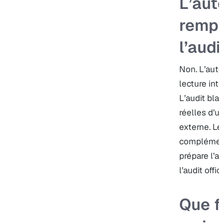
L’aut
rempl
l’audi
Non. L’aut
lecture int
L’audit bla
réelles d’u
externe. L
complément
prépare l’a
l’audit offici
Que f