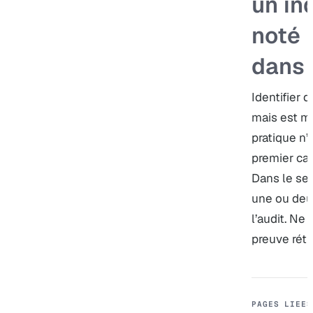
un in
noté 
dans l
Identifier d
mais est ma
pratique n’
premier cas
Dans le sec
une ou deu
l’audit. Ne
preuve rétr
PAGES LIEES