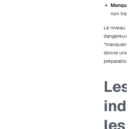
Manqua
non tra
Le niveau “
dangereux 
“manquant”
donne une 
préparation
Les
ind
les