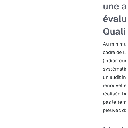
une a
évalu
Quali
Au minimum
cadre de l’
(indicateur 
systématiq
un audit ini
renouvelle
réalisée tro
pas le tem
preuves da