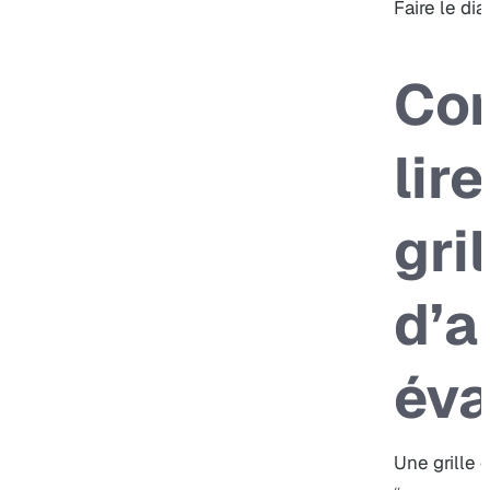
Faire le dia
Co
lir
gril
d’a
éva
Une grille