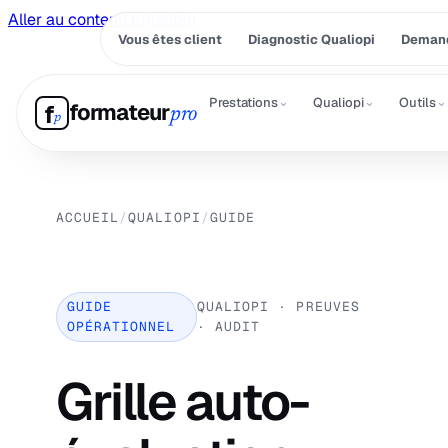
Aller au contenu principal
Vous êtes client
Diagnostic Qualiopi
Demand
⌄
⌄
⌄
Prestations
Qualiopi
Outils
formateur
f
pro
p
ACCUEIL
/
QUALIOPI
/
GUIDE
GUIDE
QUALIOPI · PREUVES
OPÉRATIONNEL
· AUDIT
Grille auto-