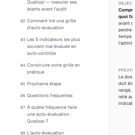
Qualiopi — mesurer ses
OBJECT
écarts avant l’audit
Compre
quoi fai
Comment lire une grille
02
avant d
d’auto-évaluation
perdre 
temps 
Les 5 indicateurs les plus
03
l'adminis
souvent mal évalués en
auto-contrôle
Construire votre grille en
04
PREUVE
pratique
Le doss
doit êtr
Prochaine étape
05
rangé, d
Questions fréquentes
06
relié au
indicate
À quelle fréquence faire
07
une auto-évaluation
Qualiopi ?
L’auto-évaluation
08