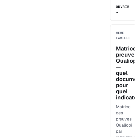
OUVRIR
→
MEME
FAMILLE
Matrice
preuve
Qualiop
—
quel
docume
pour
quel
indicat
Matrice
des
preuves
Qualiopi
par