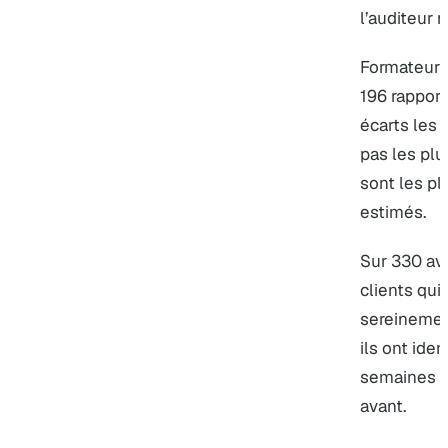
l’auditeur 
Formateur P
196 rapport
écarts les 
pas les plu
sont les p
estimés.
Sur 330 avi
clients qui
sereinemen
ils ont iden
semaines a
avant.