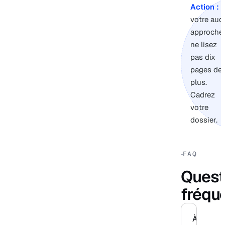
Action :
s
votre audi
approche,
ne lisez
pas dix
pages de
plus.
Cadrez
votre
dossier.
FAQ
Quest
fréqu
À quelle