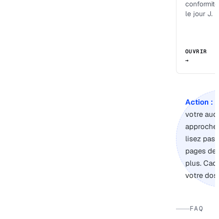
conformité
le jour J.
OUVRIR
→
Action :
s
votre audi
approche,
lisez pas 
pages de
plus. Cad
votre doss
FAQ