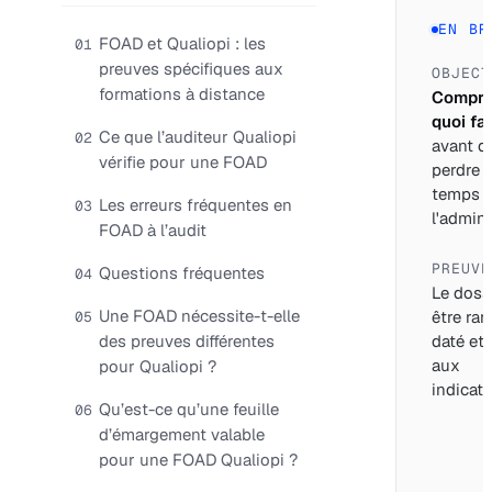
EN BR
FOAD et Qualiopi : les
01
preuves spécifiques aux
OBJECT
formations à distance
Compre
quoi fai
Ce que l’auditeur Qualiopi
02
avant d
vérifie pour une FOAD
perdre 
temps 
Les erreurs fréquentes en
03
l'adminis
FOAD à l’audit
PREUVE
Questions fréquentes
04
Le dossi
Une FOAD nécessite-t-elle
être ran
05
des preuves différentes
daté et 
aux
pour Qualiopi ?
indicate
Qu’est-ce qu’une feuille
06
d’émargement valable
pour une FOAD Qualiopi ?