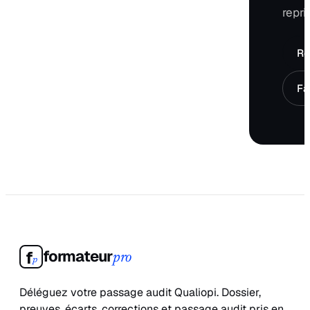
repri
Ré
Fa
formateur
f
pro
p
Déléguez votre passage audit Qualiopi. Dossier,
preuves, écarts, corrections et passage audit pris en