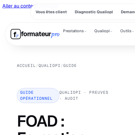
Aller au contenu principal
Vous êtes client
Diagnostic Qualiopi
Demand
⌄
⌄
⌄
Prestations
Qualiopi
Outils
formateur
f
pro
p
ACCUEIL
/
QUALIOPI
/
GUIDE
GUIDE
QUALIOPI · PREUVES
OPÉRATIONNEL
· AUDIT
FOAD :