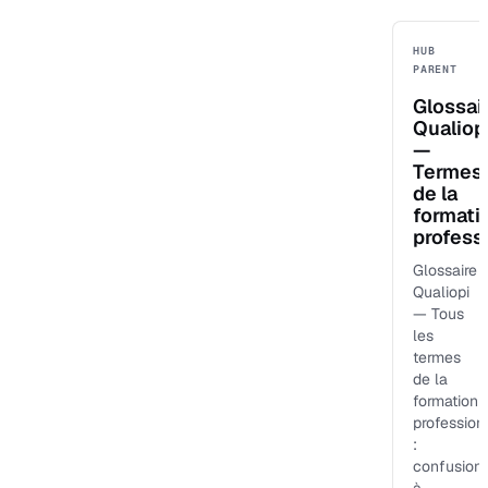
HUB
PARENT
Glossai
Qualiop
—
Termes
de la
formati
profess
Glossaire
Qualiopi
— Tous
les
termes
de la
formation
profession
:
confusion