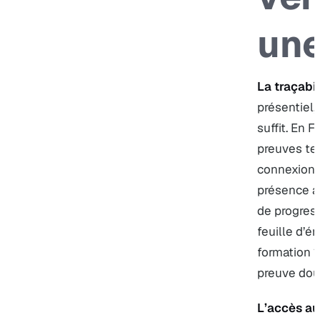
un
La traçabil
présentiel,
suffit. En 
preuves te
connexion 
présence au
de progres
feuille d’
formation 
preuve dou
L’accès au