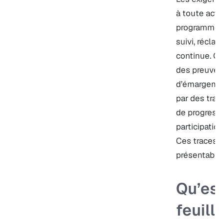
à toute act
programme,
suivi, récl
continue. C
des preuves
d’émargeme
par des tra
de progres
participati
Ces traces
présentable
Qu’es
feuill