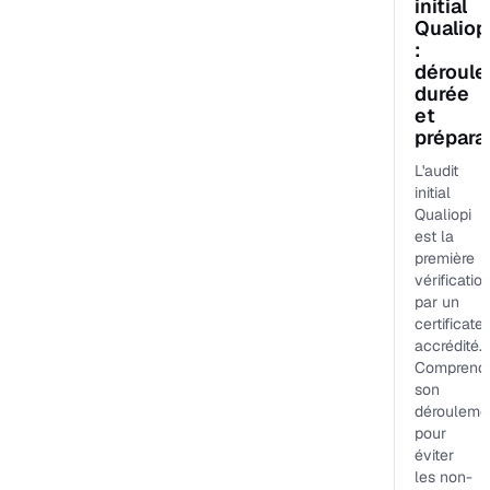
initial
Qualiop
:
déroule
durée
et
prépara
L'audit
initial
Qualiopi
est la
première
vérificatio
par un
certificate
accrédité.
Comprend
son
dérouleme
pour
éviter
les non-