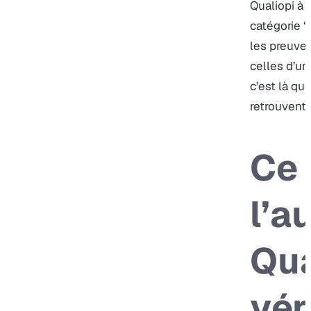
Qualiopi à p
catégorie “
les preuves
celles d’un
c’est là q
retrouvent e
Ce 
l’a
Qua
vér