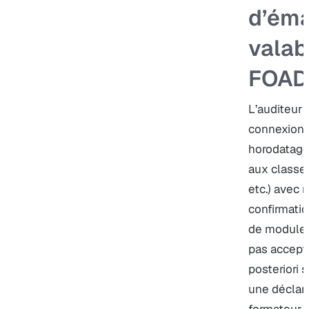
d’ém
valab
FOAD 
L’auditeur 
connexion 
horodatage
aux classes
etc.) avec 
confirmatio
de modules
pas accepté
posteriori 
une déclara