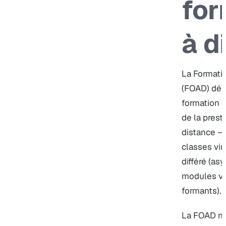
for
à d
La Formati
(FOAD) dés
formation d
de la prest
distance —
classes vir
différé (as
modules vi
formants).
La FOAD n’