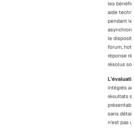
les bénéfic
aide techn
pendant le
asynchrone
le disposit
forum, hotl
réponse rée
résolus son
L’évaluati
intégrés a
résultats s
présentabl
sans détail
n’est pas u