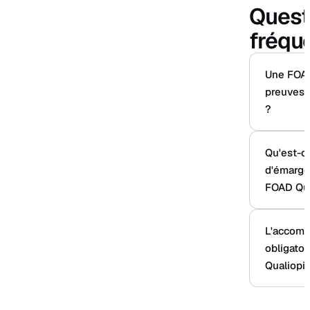
Quest
fréqu
Une FOAD
preuves d
?
Qu'est-ce
d'émarge
FOAD Qua
L'accomp
obligato
Qualiopi 