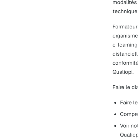
modalités 
technique.
Formateur 
organismes
e-learning 
distanciell
conformité
Qualiopi.
Faire le dia
Faire le
Compren
Voir no
Qualiopi