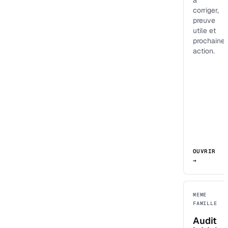
à
corriger,
preuve
utile et
prochaine
action.
OUVRIR
→
MEME
FAMILLE
Audit