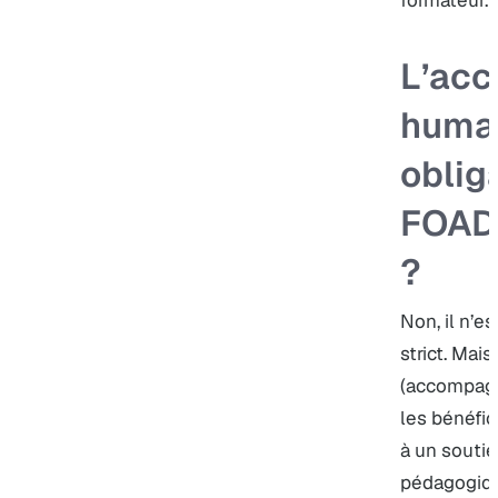
formateur.
L’ac
humai
oblig
FOAD 
?
Non, il n’e
strict. Mais 
(accompag
les bénéfic
à un souti
pédagogiqu