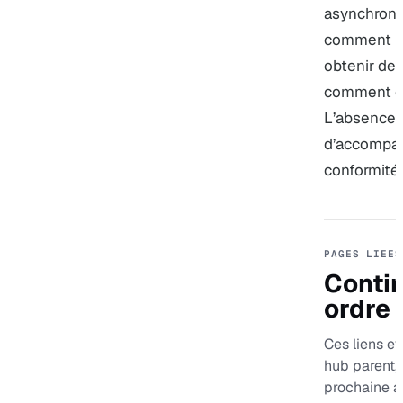
asynchrone
comment le
obtenir de l
comment ce
L’absence t
d’accompa
conformité.
PAGES LIEES
Contin
ordre
Ces liens evi
hub parent,
prochaine a