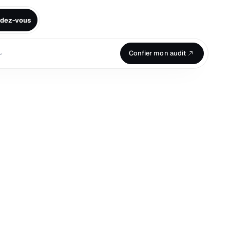
ndez-vous
⌄
Confier mon audit