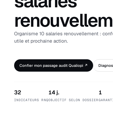
salaries
renouvellem
Organisme 10 salaries renouvellement : confu
utile et prochaine action.
Confier mon passage audit Qualiopi ↗
Diagnost
32
14 j.
1
INDICATEURS RNQ
OBJECTIF SELON DOSSIER
GARANT