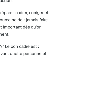
action.
éparer, cadrer, corriger et
urce ne doit jamais faire
ent important dès qu’on
ment.
?” Le bon cadre est :
evant quelle personne et