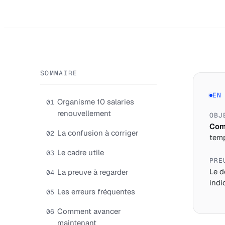
SOMMAIRE
EN
Organisme 10 salaries
01
renouvellement
OBJ
Comp
La confusion à corriger
02
temp
Le cadre utile
03
PRE
Le d
La preuve à regarder
04
indi
Les erreurs fréquentes
05
Comment avancer
06
maintenant