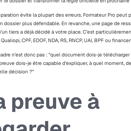
r le dossier et transformer la règle officielle en prochaine 
paration évite la plupart des erreurs. Formateur Pro peut pr
n dossier plus défendable. En revanche, une page de resso
u’un tiers a déjà décidé à votre place. C’est particulièrem
 Qualiopi, CPF, EDOF, NDA, RS, RNCP, UAI, BPF ou finance
adre n’est donc pas : “quel document dois-je télécharger 
preuve dois-je être capable d’expliquer, à quel moment, d
lle décision ?”
a preuve à
egarder