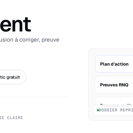
ent
sion à corriger, preuve
Plan d'action
ic gratuit
Preuves RNQ
Passage audit
DOSSIER REPR
IE CLAIRE