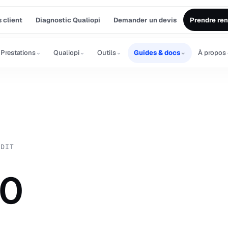
 client
Diagnostic Qualiopi
Demander un devis
Prendre re
⌄
⌄
⌄
⌄
Prestations
Qualiopi
Outils
Guides & docs
À propos
UDIT
10