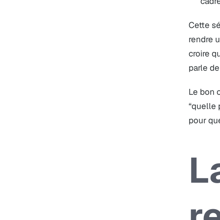
cadre
Cette sé
rendre u
croire q
parle de
Le bon c
“quelle 
pour que
L
r