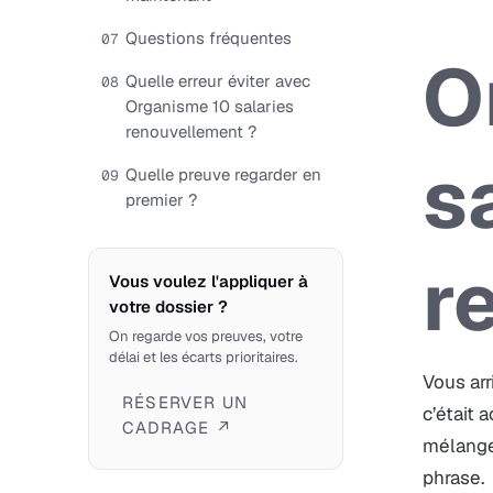
Questions fréquentes
07
O
Quelle erreur éviter avec
08
Organisme 10 salaries
renouvellement ?
s
Quelle preuve regarder en
09
premier ?
r
Vous voulez l'appliquer à
votre dossier ?
On regarde vos preuves, votre
délai et les écarts prioritaires.
Vous arr
RÉSERVER UN
c’était 
CADRAGE ↗
mélange 
phrase.