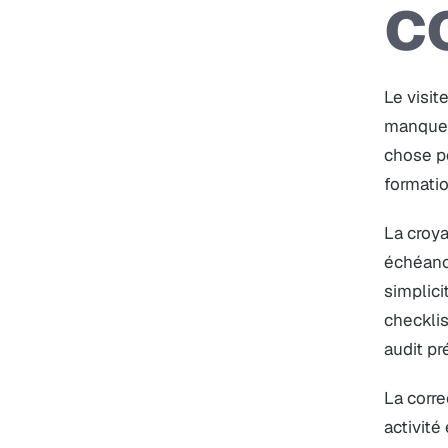
c
Le visit
manque p
chose po
formatio
La croya
échéanc
simplici
checkli
audit pr
La corre
activité