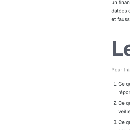
un finan
datées 
et fauss
L
Pour tra
Ce qu
répo
Ce qu
veill
Ce qu