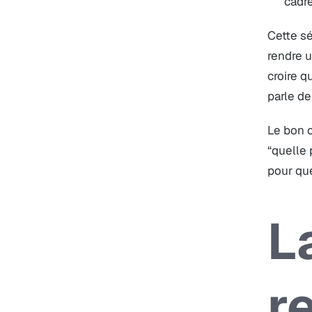
cadre
Cette sé
rendre u
croire q
parle de
Le bon c
“quelle 
pour que
L
r