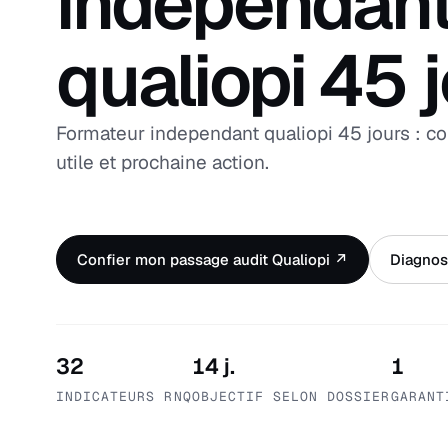
independan
qualiopi 45 
Formateur independant qualiopi 45 jours : co
utile et prochaine action.
Confier mon passage audit Qualiopi ↗
Diagnost
32
14 j.
1
INDICATEURS RNQ
OBJECTIF SELON DOSSIER
GARANT