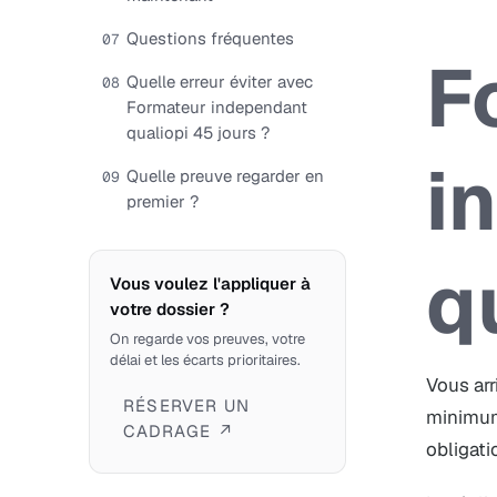
Questions fréquentes
07
F
Quelle erreur éviter avec
08
Formateur independant
qualiopi 45 jours ?
i
Quelle preuve regarder en
09
premier ?
q
Vous voulez l'appliquer à
votre dossier ?
On regarde vos preuves, votre
délai et les écarts prioritaires.
Vous arr
RÉSERVER UN
minimum
CADRAGE ↗
obligati