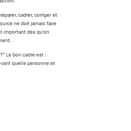
action.
éparer, cadrer, corriger et
urce ne doit jamais faire
ent important dès qu’on
ment.
?” Le bon cadre est :
evant quelle personne et