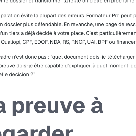
r le dossier et transformer la règle officielle en prochaine 
paration évite la plupart des erreurs. Formateur Pro peut pr
n dossier plus défendable. En revanche, une page de resso
u’un tiers a déjà décidé à votre place. C’est particulièrem
 Qualiopi, CPF, EDOF, NDA, RS, RNCP, UAI, BPF ou finance
adre n’est donc pas : “quel document dois-je télécharger 
preuve dois-je être capable d’expliquer, à quel moment, d
lle décision ?”
a preuve à
egarder