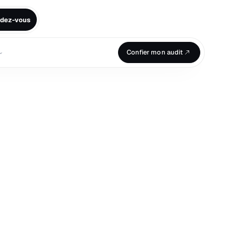
ndez-vous
⌄
Confier mon audit