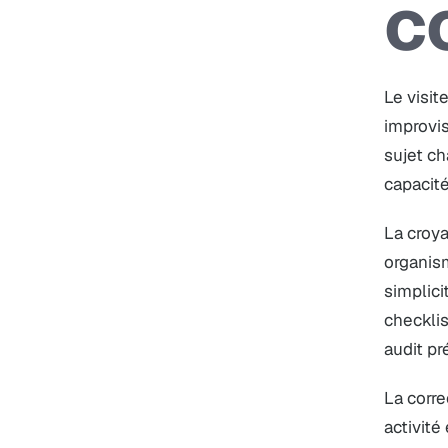
c
Le visit
improvis
sujet c
capacité
La croya
organis
simplici
checkli
audit pr
La corre
activité