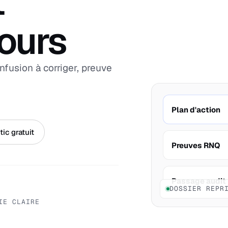
t
jours
nfusion à corriger, preuve
Plan d'action
ic gratuit
Preuves RNQ
Passage audit
DOSSIER REPR
IE CLAIRE