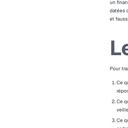
un finan
datées 
et fauss
L
Pour tra
Ce qu
répo
Ce qu
veill
Ce qu