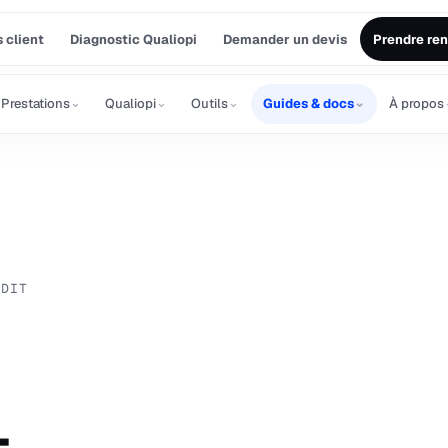
 client
Diagnostic Qualiopi
Demander un devis
Prendre re
⌄
⌄
⌄
⌄
Prestations
Qualiopi
Outils
Guides & docs
À propos
UDIT