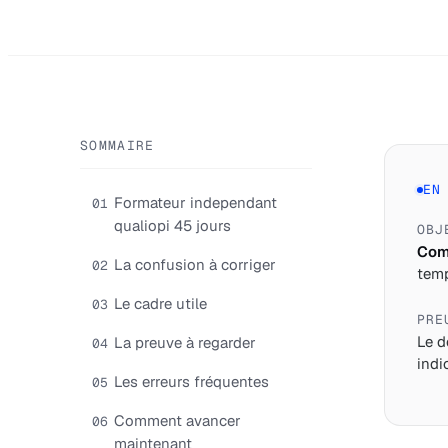
SOMMAIRE
EN
Formateur independant
01
qualiopi 45 jours
OBJ
Comp
La confusion à corriger
02
temp
Le cadre utile
03
PRE
Le d
La preuve à regarder
04
indi
Les erreurs fréquentes
05
Comment avancer
06
maintenant