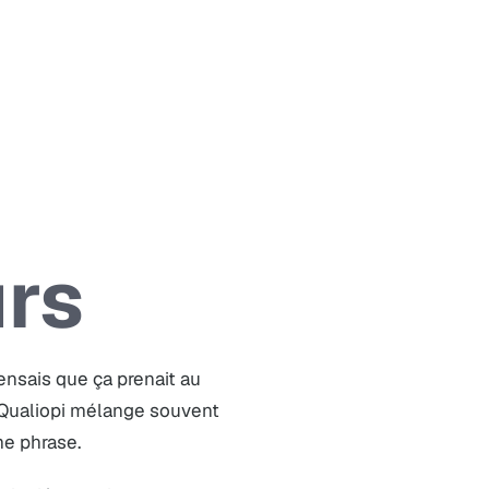
urs
ensais que ça prenait au
 Qualiopi mélange souvent
me phrase.