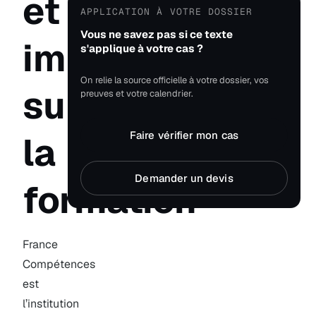
et
APPLICATION À VOTRE DOSSIER
Vous ne savez pas si ce texte
impact
s'applique à votre cas ?
On relie la source officielle à votre dossier, vos
sur
preuves et votre calendrier.
Faire vérifier mon cas
la
Demander un devis
formation
France
Compétences
est
l’institution