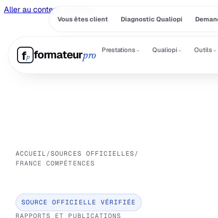
Aller au contenu principal
Vous êtes client
Diagnostic Qualiopi
Demand
⌄
⌄
⌄
Prestations
Qualiopi
Outils
formateur
f
pro
p
ACCUEIL
/
SOURCES OFFICIELLES
/
FRANCE COMPÉTENCES
SOURCE OFFICIELLE VÉRIFIÉE
RAPPORTS ET PUBLICATIONS