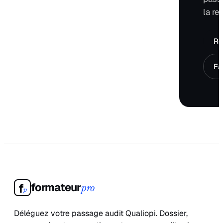
la re
Ré
Fa
formateur
f
pro
p
Déléguez votre passage audit Qualiopi. Dossier,