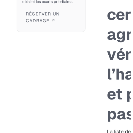
délai et les écarts prioritaires.
cer
RÉSERVER UN
CADRAGE ↗
agr
vér
l’h
et 
pa
La liste de