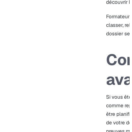
découvrir le
Formateur P
classer, re
dossier sel
Co
ava
Si vous ête
comme repèr
être planif
de votre do
preuves ma