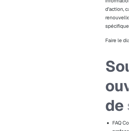
information
d’action, ca
renouvellem
spécifique.
Faire le dia
Sou
ouv
de 
FAQ Cofr