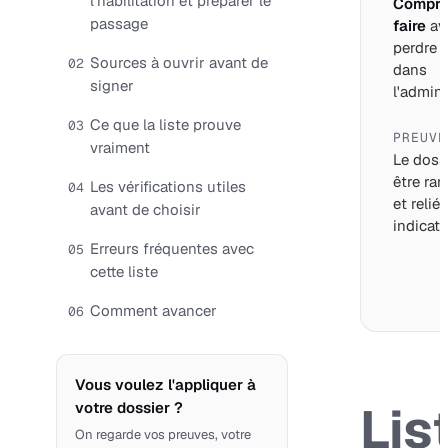
l’habilitation et préparer le
Compre
passage
faire
av
perdre 
Sources à ouvrir avant de
02
dans
signer
l'adminis
Ce que la liste prouve
03
PREUVE
vraiment
Le dossi
être ran
Les vérifications utiles
04
et relié
avant de choisir
indicate
Erreurs fréquentes avec
05
cette liste
Comment avancer
06
Vous voulez l'appliquer à
Lis
votre dossier ?
On regarde vos preuves, votre