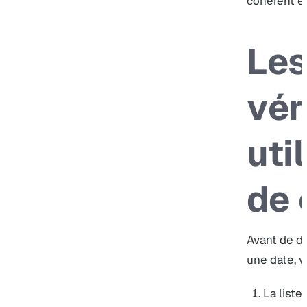
cohérent e
Le
vér
uti
de 
Avant de d
une date, vé
La liste