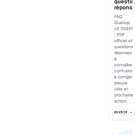
questio
répons
FAQ
Qualiopi
v2 DGEFP
: PDF
officiel et
questions-
réponses
à
connaître :
confusion
à corriger,
preuve
utile et
prochaine
action.
OUVRIR →