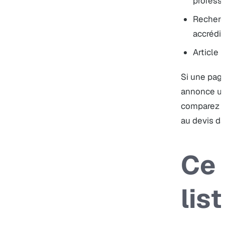
profess
Recherc
accrédi
Article 
Si une pag
annonce un 
comparez ce
au devis da
Ce 
lis