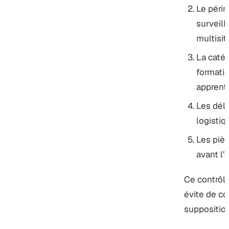
Le périmè
surveill
multisit
La catég
formatio
apprent
Les déla
logistiq
Les piè
avant l’a
Ce contrôle
évite de co
supposition