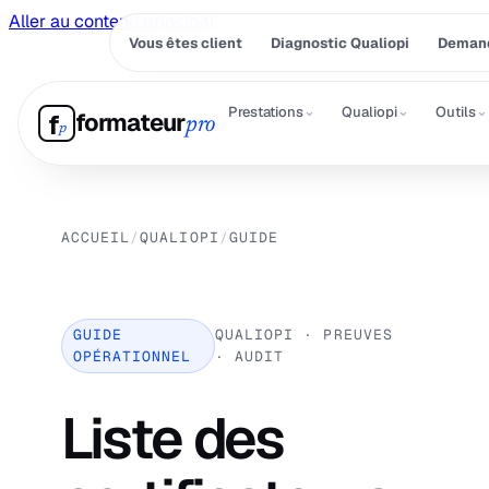
Aller au contenu principal
Vous êtes client
Diagnostic Qualiopi
Demand
⌄
⌄
⌄
Prestations
Qualiopi
Outils
formateur
f
pro
p
ACCUEIL
/
QUALIOPI
/
GUIDE
GUIDE
QUALIOPI · PREUVES
OPÉRATIONNEL
· AUDIT
Liste des