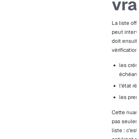
vra
La liste off
peut interv
doit ensuit
vérification
les cré
échéanc
l’état r
les preu
Cette nuan
pas seulem
liste : c’es