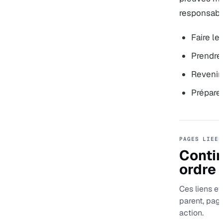
responsabil
Faire le
Prendre
Revenir 
Préparer
PAGES LIEES
Contin
ordre
Ces liens ev
parent, pag
action.