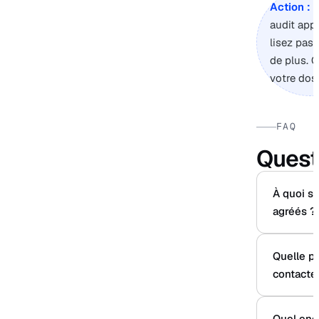
Action :
s
audit app
lisez pas
de plus. 
votre doss
FAQ
Quest
À quoi se
agréés ?
Quelle p
contacter
Quel eng