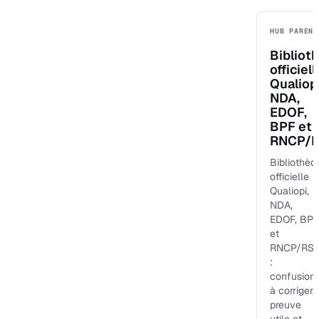
HUB PARENT
Bibliot
officiell
Qualiopi
NDA,
EDOF,
BPF et
RNCP/
Bibliothèq
officielle
Qualiopi,
NDA,
EDOF, BPF
et
RNCP/RS
:
confusion
à corriger,
preuve