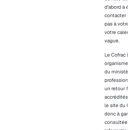
d’abord à é
contacter 
pas à votre
votre calen
vague.
Le Cofrac i
organismes 
du ministèr
professionn
un retour f
accrédités 
le site du 
donc à gard
consultée, 