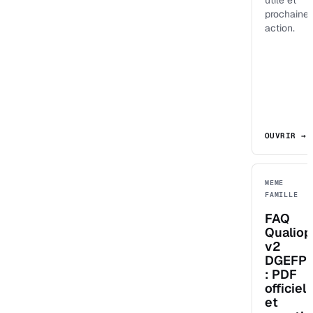
utile et
prochaine
action.
OUVRIR →
MEME
FAMILLE
FAQ
Qualiop
v2
DGEFP
: PDF
officiel
et