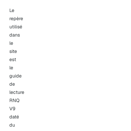
Le
repère
utilisé
dans
le
site
est
le
guide
de
lecture
RNQ
V9
daté
du