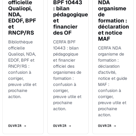
officielle
BPF 10443
NDA
Qualiopi,
: bilan
organisme
NDA,
pédagogique
de
EDOF, BPF
et
formation :
et
financier
déclaration
RNCP/RS
des OF
et notice
MAF
Bibliothèque
CERFA BPF
officielle
10443 : bilan
CERFA NDA
Qualiopi, NDA,
pédagogique
organisme de
EDOF, BPF et
et financier
formation :
RNCP/RS :
officiel des
déclaration
confusion à
organismes de
d'activité,
corriger,
formation :
notice et guide
preuve utile et
confusion à
MAF :
prochaine
corriger,
confusion à
action.
preuve utile et
corriger,
prochaine
preuve utile et
action.
prochaine
action.
OUVRIR →
OUVRIR →
OUVRIR →