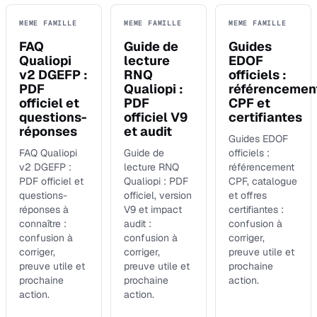
MEME FAMILLE
MEME FAMILLE
MEME FAMILLE
FAQ
Guide de
Guides
Qualiopi
lecture
EDOF
v2 DGEFP :
RNQ
officiels :
PDF
Qualiopi :
référencemen
officiel et
PDF
CPF et
questions-
officiel V9
certifiantes
réponses
et audit
Guides EDOF
FAQ Qualiopi
Guide de
officiels :
v2 DGEFP :
lecture RNQ
référencement
PDF officiel et
Qualiopi : PDF
CPF, catalogue
questions-
officiel, version
et offres
réponses à
V9 et impact
certifiantes :
connaître :
audit :
confusion à
confusion à
confusion à
corriger,
corriger,
corriger,
preuve utile et
preuve utile et
preuve utile et
prochaine
prochaine
prochaine
action.
action.
action.