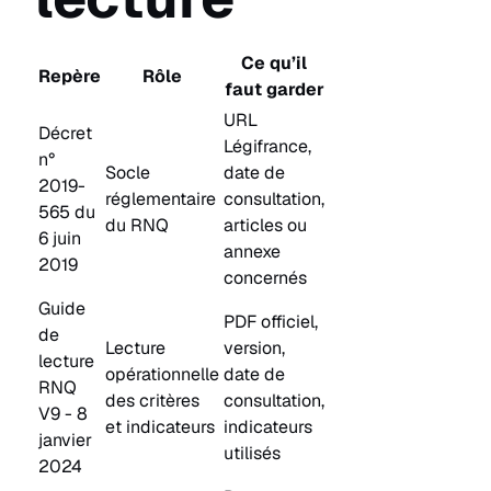
Ce qu’il
Repère
Rôle
faut garder
URL
Décret
Légifrance,
n°
Socle
date de
2019-
réglementaire
consultation,
565 du
du RNQ
articles ou
6 juin
annexe
2019
concernés
Guide
PDF officiel,
de
Lecture
version,
lecture
opérationnelle
date de
RNQ
des critères
consultation,
V9 - 8
et indicateurs
indicateurs
janvier
utilisés
2024