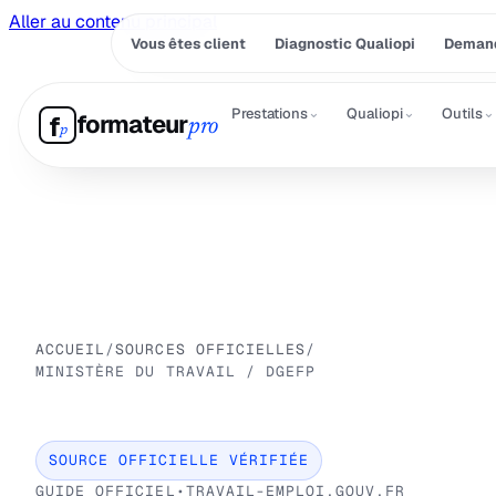
Aller au contenu principal
Vous êtes client
Diagnostic Qualiopi
Demand
⌄
⌄
⌄
Prestations
Qualiopi
Outils
formateur
f
pro
p
ACCUEIL
/
SOURCES OFFICIELLES
/
MINISTÈRE DU TRAVAIL / DGEFP
SOURCE OFFICIELLE VÉRIFIÉE
GUIDE OFFICIEL
•
TRAVAIL-EMPLOI.GOUV.FR