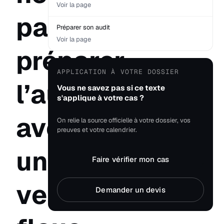
Voir la page
pas
Préparer son audit
Voir la page
préparer
APPLICATION À VOTRE DOSSIER
l’audit
Vous ne savez pas si ce texte
s'applique à votre cas ?
avec
On relie la source officielle à votre dossier, vos
preuves et votre calendrier.
une
Faire vérifier mon cas
version
Demander un devis