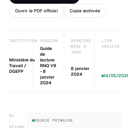
Ouvrir le PDF officiel
Copie archivée
INSTITUTION
VERSION
DERNIÈRE
LIEN
MISE À
VÉRIFIÉ
Guide
JOUR
de
Ministère du
lecture
Travail /
RNQ V9
8 janvier
DGEFP
- 8
2024
14/05/202
janvier
2024
01
SOURCE PRIMAIRE
—
RÉSUMÉ