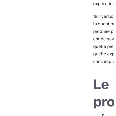
explication
Sur version
la question
produire pl
est de savo
quelle preu
quelle expl
sans improv
Le
pr