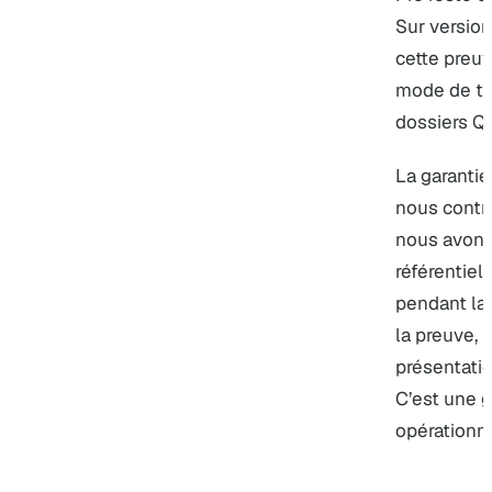
Sur version
cette preuv
mode de tra
dossiers Qu
La garantie
nous contrô
nous avons
référentiel 
pendant la
la preuve, l
présentatio
C’est une g
opérationne