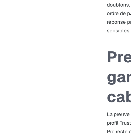
doublons, 
ordre de pa
réponse pr
sensibles.
Pre
gar
cab
La preuve e
profil Trus
Pro
reste c