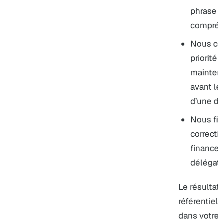
phrase d
compréhe
Nous co
priorité
maintena
avant le
d’une dé
Nous fix
correcti
finance
délégati
Le résultat
référentiel
dans votre 