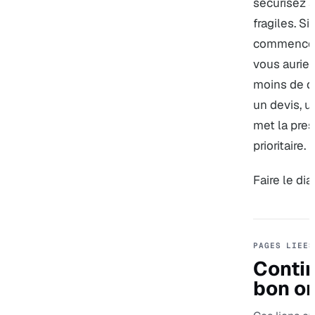
sécurisez 
fragiles. Si
commencez 
vous aurie
moins de d
un devis, u
met la pres
prioritaire.
Faire le di
PAGES LIEES
Contin
bon or