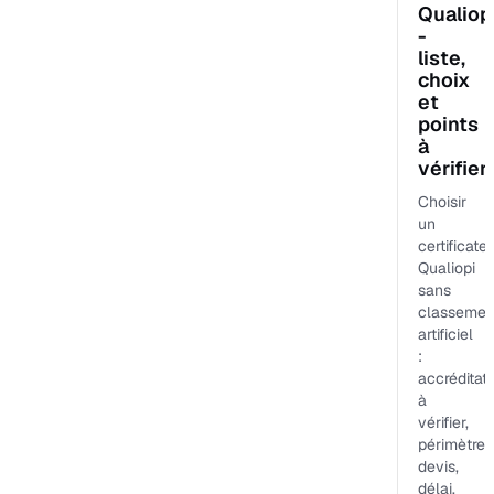
Qualiop
-
liste,
choix
et
points
à
vérifier
Choisir
un
certificate
Qualiopi
sans
classemen
artificiel
:
accréditat
à
vérifier,
périmètre,
devis,
délai,