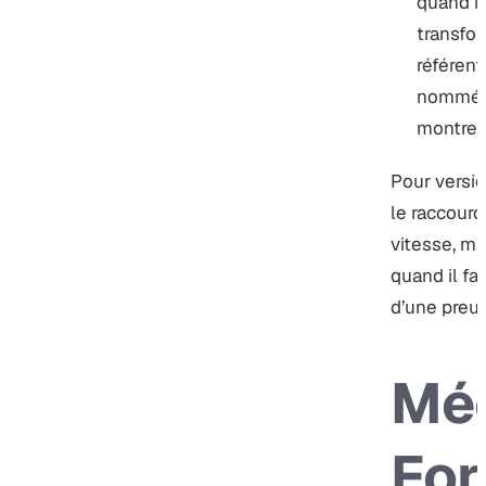
quand i
transfo
référent
nommées
montrer.
Pour versio
le raccour
vitesse, ma
quand il fa
d’une preuv
Mé
For