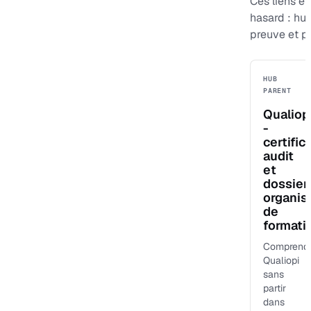
Ces liens evi
hasard : hu
preuve et p
HUB
PARENT
Qualiop
-
certific
audit
et
dossier
organi
de
formati
Comprend
Qualiopi
sans
partir
dans