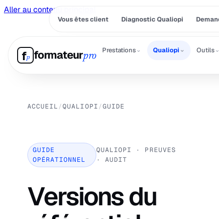
Aller au contenu principal
Vous êtes client
Diagnostic Qualiopi
Demand
⌄
⌄
Prestations
Qualiopi
Outils
formateur
f
pro
p
ACCUEIL
/
QUALIOPI
/
GUIDE
GUIDE
QUALIOPI · PREUVES
OPÉRATIONNEL
· AUDIT
Versions du