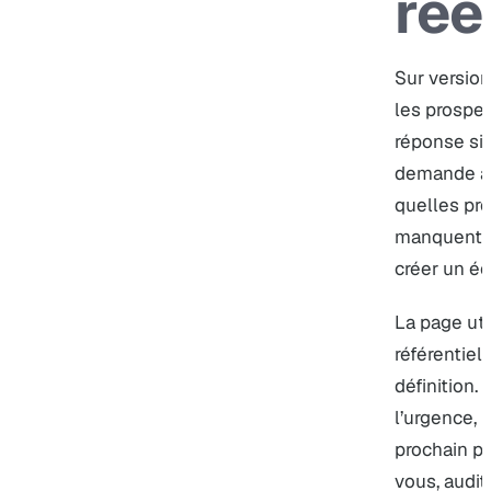
rée
Sur version
les prospe
réponse sim
demande au
quelles pre
manquent e
créer un éc
La page uti
référentiel
définition. E
l’urgence, 
prochain p
vous, audi