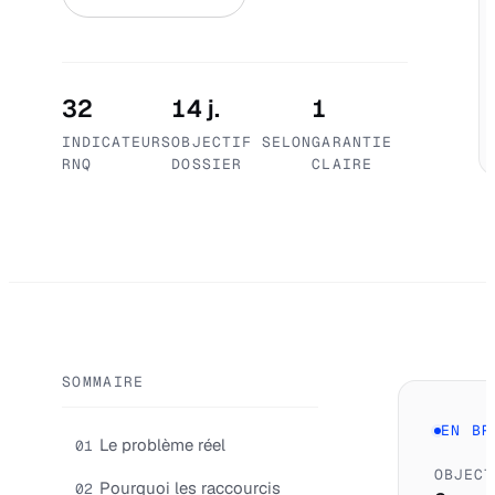
32
14 j.
1
INDICATEURS
OBJECTIF SELON
GARANTIE
RNQ
DOSSIER
CLAIRE
SOMMAIRE
EN BR
Le problème réel
01
OBJECT
Pourquoi les raccourcis
02