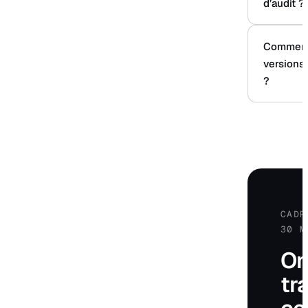
d’audit ?
Comment 
versions 
?
CADR
30 M
O
tr