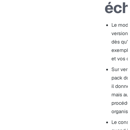
éc
Le modè
versions
dès qu’i
exemples
et vos c
Sur vers
pack do
il donne
mais au
procédur
organis
Le cons