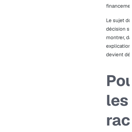
financemen
Le sujet do
décision si
montrer, da
explication
devient dé
Pou
les
rac