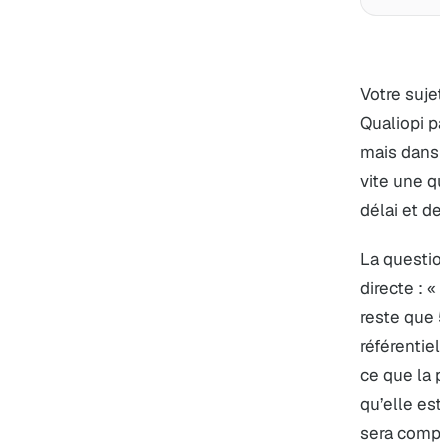
Votre sujet
Qualiopi pa
mais dans u
vite une qu
délai et de
La questio
directe : «
reste que 5
référentiel 
ce que la p
qu’elle est
sera compr