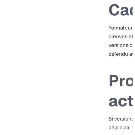
Cad
Formateur P
preuves et 
versions du
défendu av
Pro
act
Si versions
déjà clair, 