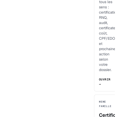
tous les
sens :
certificatio
RNQ,
audit,
certificateu
coût,
CPF/EDOF
et
prochaine
action
selon
votre
dossier.
OUVRIR
→
MEME
FAMILLE
Certific