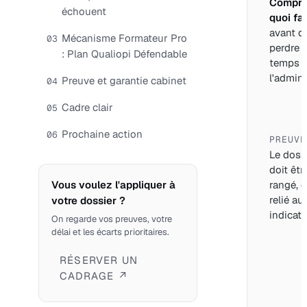
Compre
échouent
quoi fai
avant d
Mécanisme Formateur Pro
03
perdre 
: Plan Qualiopi Défendable
temps 
l'adminis
Preuve et garantie cabinet
04
Cadre clair
05
Prochaine action
06
PREUVE
Le doss
doit êtr
Vous voulez l'appliquer à
rangé, d
relié au
votre dossier ?
indicate
On regarde vos preuves, votre
délai et les écarts prioritaires.
RÉSERVER UN
CADRAGE ↗