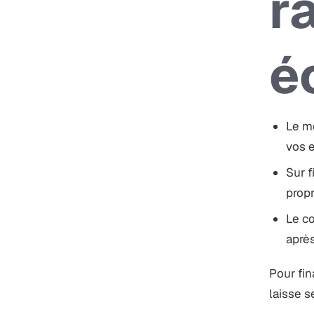
r
é
Le m
vos e
Sur 
propr
Le c
aprè
Pour fin
laisse s