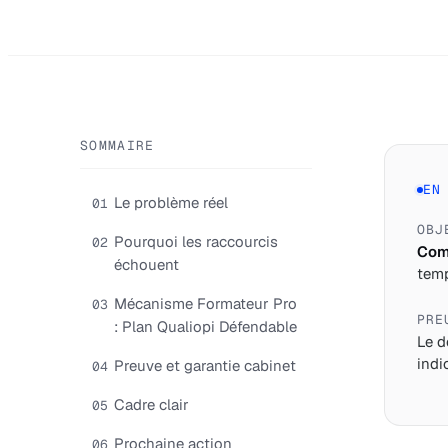
SOMMAIRE
EN
Le problème réel
01
OBJ
Pourquoi les raccourcis
02
Comp
échouent
temp
Mécanisme Formateur Pro
03
PRE
: Plan Qualiopi Défendable
Le d
indi
Preuve et garantie cabinet
04
Cadre clair
05
Prochaine action
06