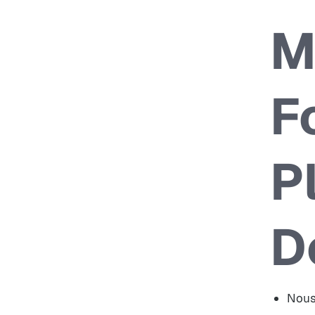
M
F
P
D
Nous