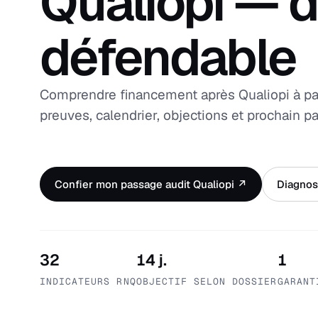
Qualiopi — d
défendable
Comprendre financement après Qualiopi à part
preuves, calendrier, objections et prochain pa
Confier mon passage audit Qualiopi ↗
Diagnost
32
14 j.
1
INDICATEURS RNQ
OBJECTIF SELON DOSSIER
GARANT