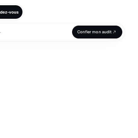
ndez-vous
⌄
Confier mon audit