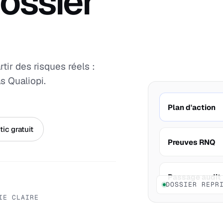
ossier
ir des risques réels :
s Qualiopi.
Plan d'action
ic gratuit
Preuves RNQ
Passage audit
DOSSIER REPR
IE CLAIRE