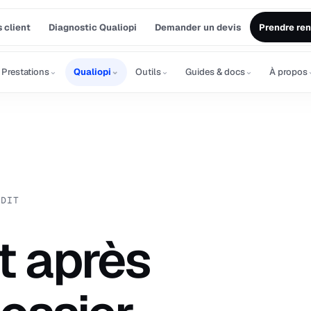
 client
Diagnostic Qualiopi
Demander un devis
Prendre re
⌄
⌄
⌄
⌄
Prestations
Qualiopi
Outils
Guides & docs
À propos
UDIT
t après