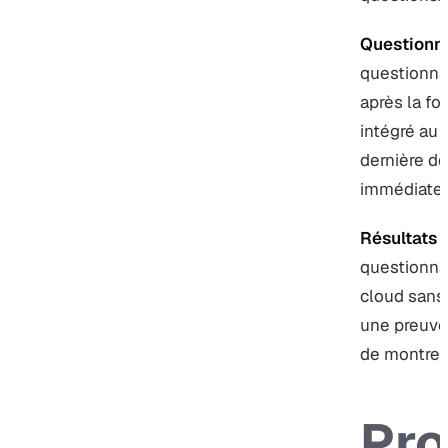
Questionna
questionna
après la fo
intégré au 
dernière de
immédiatem
Résultats 
questionna
cloud sans
une preuve 
de montrer 
Pro