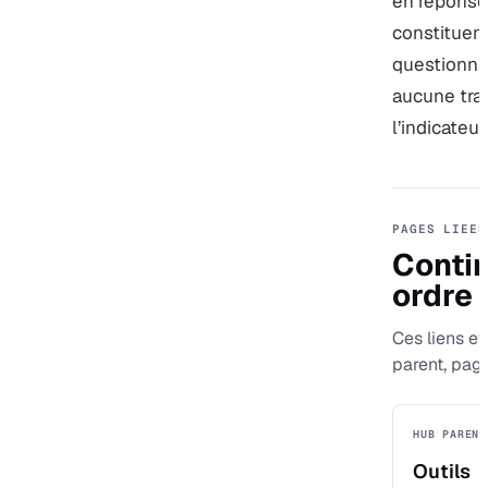
en réponse 
constituen
questionnai
aucune tra
l’indicateur
PAGES LIEES
Contin
ordre
Ces liens ev
parent, pag
HUB PARENT
Outils