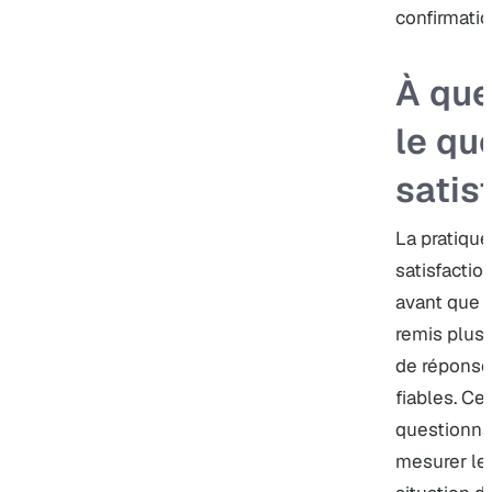
confirmatio
À que
le qu
satis
La pratique
satisfaction
avant que l
remis plus
de réponse
fiables. Ce
questionnai
mesurer le