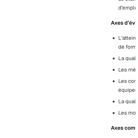
d’emploi,
Axes d’éva
L’attein
de form
La qual
Les mét
Les cond
équipem
La quali
Les moda
Axes comp