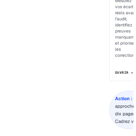
Mesurez
vos écarts
réels avan
l'audit,
identifiez l
preuves
manquant
et priorise
les
corrections
OUVRIR →
Action :
s
approche,
dix pages
Cadrez vo