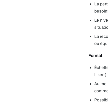
La perti
besoins
Le nivea
situatio
La reco
ou équiv
Format
Échelle d
Likert) 
Au moin
comment
Possibi