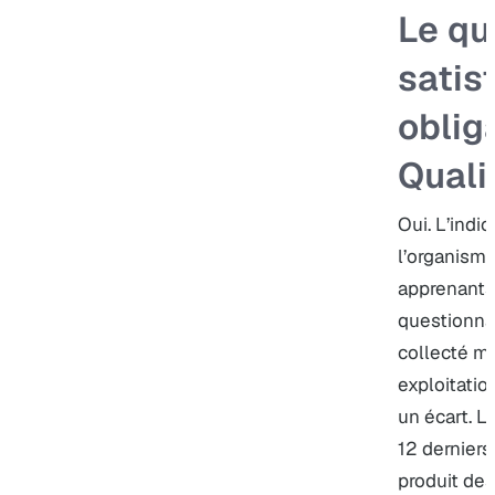
Le qu
satisf
oblig
Quali
Oui. L’indi
l’organisme
apprenants
questionnai
collecté m
exploitatio
un écart. L
12 derniers
produit des