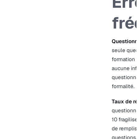
Err
fré
Questionna
seule quest
formation ?
aucune info
questionnai
formalité.
Taux de ré
questionnai
10 fragilis
de remplis
questions.