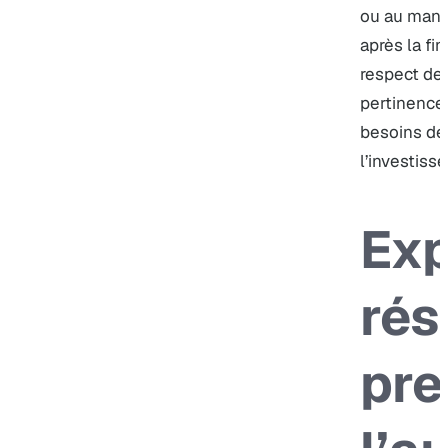
ou au mana
après la fin
respect de
pertinence
besoins déf
l’investiss
Exp
rés
pre