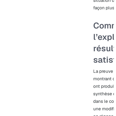
situation de
façon plus 
Comm
l’exp
résul
satis
La preuve d
montrant qu
ont produit
synthèse de
dans le com
une modifi