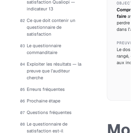
satisfaction Qualiopi —
OBJECT
indicateur 13
Compre
faire
av
Ce que doit contenir un
02
perdre 
questionnaire de
dans l'a
satisfaction
PREUVE
Le questionnaire
03
Le dossi
commanditaire
rangé, d
aux indi
Exploiter les résultats — la
04
preuve que l’auditeur
cherche
Erreurs fréquentes
05
Prochaine étape
06
Questions fréquentes
07
Mo
Le questionnaire de
08
satisfaction est-il