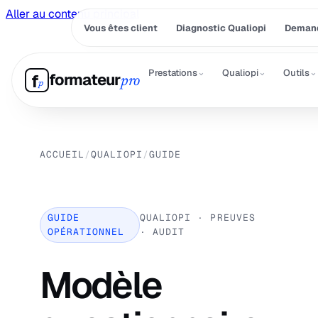
Aller au contenu principal
Vous êtes client
Diagnostic Qualiopi
Demand
⌄
⌄
⌄
Prestations
Qualiopi
Outils
formateur
f
pro
p
ACCUEIL
/
QUALIOPI
/
GUIDE
GUIDE
QUALIOPI · PREUVES
OPÉRATIONNEL
· AUDIT
Modèle