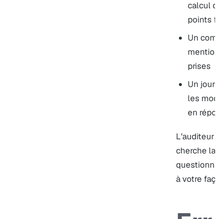
calcul d
points f
Un comp
mentionn
prises
Un journ
les modi
en répon
L’auditeur 
cherche la 
questionna
à votre faço