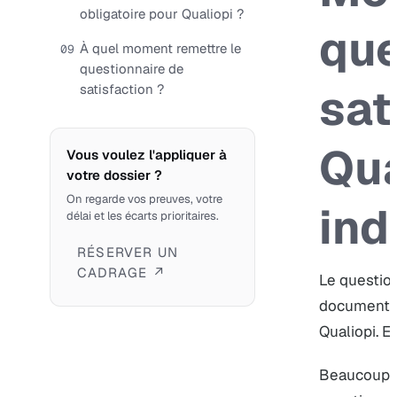
obligatoire pour Qualiopi ?
que
À quel moment remettre le
09
questionnaire de
sat
satisfaction ?
Qua
Vous voulez l'appliquer à
votre dossier ?
On regarde vos preuves, votre
ind
délai et les écarts prioritaires.
RÉSERVER UN
CADRAGE ↗
Le question
documents 
Qualiopi. E
Beaucoup d