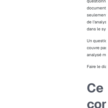
questionna
documenté.
seulement de
de l’analys
dans le sys
Un questio
couvre pas 
analysé mai
Faire le dia
Ce 
con