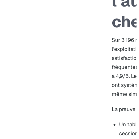
l’a
che
Sur 3 196 r
l’exploitat
satisfactio
fréquentes 
à 4,9/5. Le
ont systém
même simp
La preuve d
Un tabl
session,