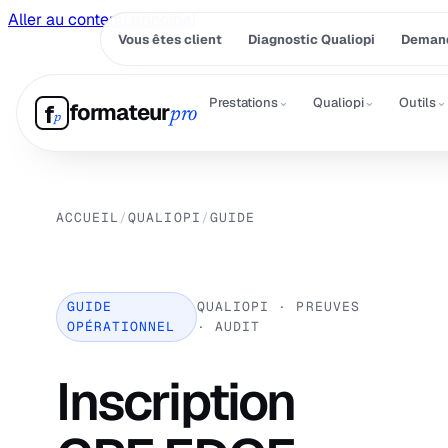
Aller au contenu principal
Vous êtes client
Diagnostic Qualiopi
Demand
⌄
⌄
⌄
Prestations
Qualiopi
Outils
formateur
f
pro
p
ACCUEIL
/
QUALIOPI
/
GUIDE
GUIDE
QUALIOPI · PREUVES
OPÉRATIONNEL
· AUDIT
Inscription