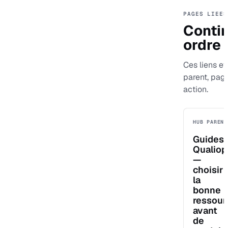
PAGES LIEES
Contin
ordre
Ces liens ev
parent, pag
action.
HUB PARENT
Guides
Qualiop
—
choisir
la
bonne
ressour
avant
de