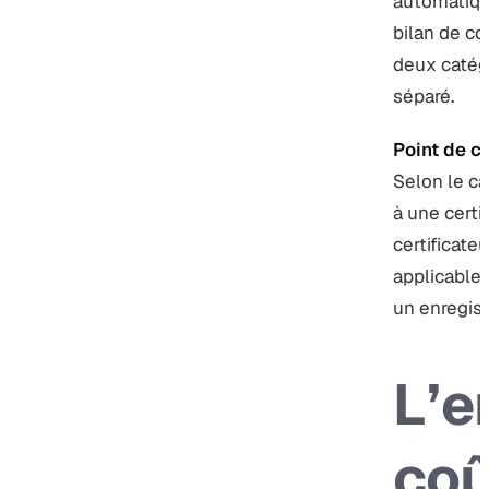
automatiqu
bilan de c
deux catégo
séparé.
Point de con
Selon le ca
à une certi
certificate
applicable.
un enregis
L’e
coû