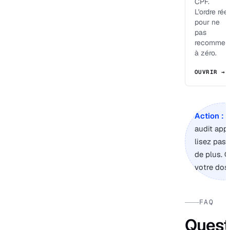
CPF.
L'ordre réel
pour ne
pas
recommen
à zéro.
OUVRIR →
Action :
s
audit app
lisez pas
de plus. 
votre doss
FAQ
Quest