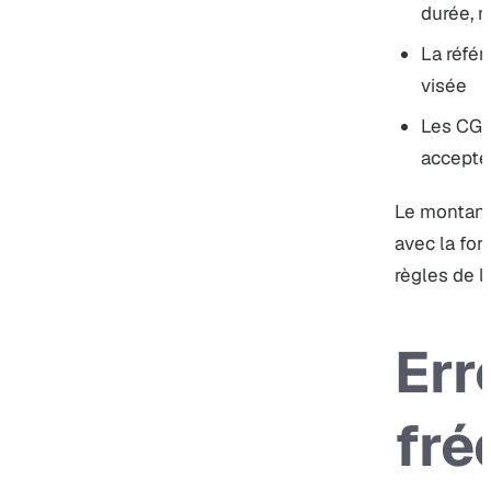
durée, m
La référ
visée
Les CGU
accepté
Le montant 
avec la form
règles de l
Err
fré