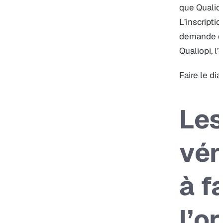
que Qualiopi
L’inscript
demande de 
Qualiopi, l’
Faire le dia
Le
vér
à f
l’o