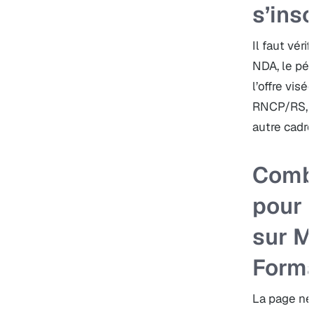
s’ins
Il faut véri
NDA, le péri
l’offre visé
RNCP/RS, un
autre cadre
Comb
pour 
sur 
Forma
La page ne 