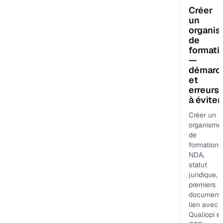
Créer
un
organi
de
formati
—
démarc
et
erreurs
à éviter
Créer un
organisme
de
formation :
NDA,
statut
juridique,
premiers
documents
lien avec
Qualiopi et