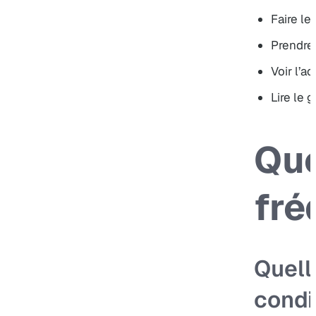
Faire le
Prendre
Voir l’
Lire le
Que
fré
Quell
condi