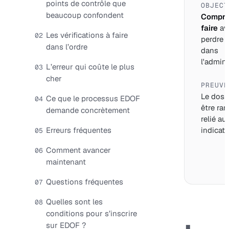
points de contrôle que
OBJECT
beaucoup confondent
Compre
faire
av
Les vérifications à faire
02
perdre 
dans l’ordre
dans
l'adminis
L’erreur qui coûte le plus
03
cher
PREUVE
Le dossi
Ce que le processus EDOF
04
être ran
demande concrètement
relié au
Erreurs fréquentes
indicate
05
Comment avancer
06
maintenant
Questions fréquentes
07
Quelles sont les
08
conditions pour s’inscrire
sur EDOF ?