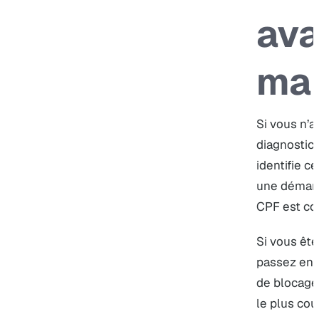
ava
mai
Si vous n’
diagnostic 
identifie ce
une démarc
CPF est co
Si vous ête
passez en r
de blocage 
le plus cour