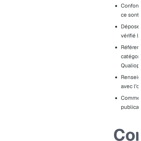
Confond
ce sont 
Déposer
vérifié 
Référen
catégori
Qualiopi
Renseig
avec l’of
Commenc
publicat
Co