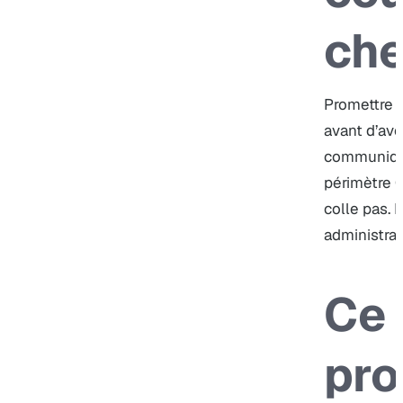
che
Promettre 
avant d’avo
communique,
périmètre Q
colle pas. 
administrat
Ce 
pro