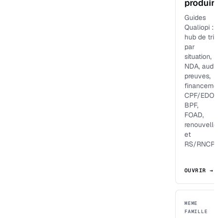
produir
Guides
Qualiopi :
hub de tri
par
situation,
NDA, audit
preuves,
financeme
CPF/EDOF
BPF,
FOAD,
renouvell
et
RS/RNCP.
OUVRIR →
MEME
FAMILLE