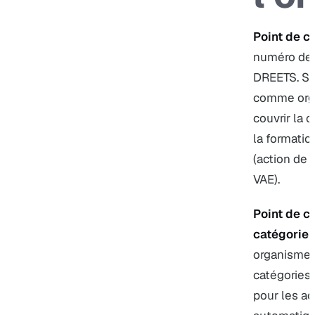
Point de co
numéro de d
DREETS. San
comme orga
couvrir la 
la formatio
(action de 
VAE).
Point de co
catégorie
Q
organisme e
catégories 
pour les ac