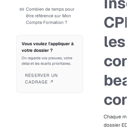
Ins
Combien de temps pour
09
CPF
être référencé sur Mon
Compte Formation ?
les
Vous voulez l'appliquer à
votre dossier ?
con
On regarde vos preuves, votre
délai et les écarts prioritaires.
be
RÉSERVER UN
CADRAGE ↗
con
Chaque moi
dossier ED