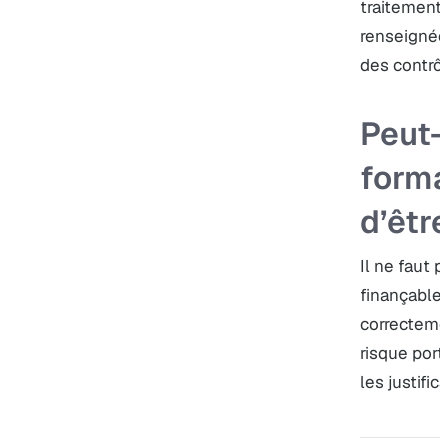
traitement
renseignée
des contrô
Peut-
forma
d’êtr
Il ne faut 
finançable 
correctemen
risque por
les justifica