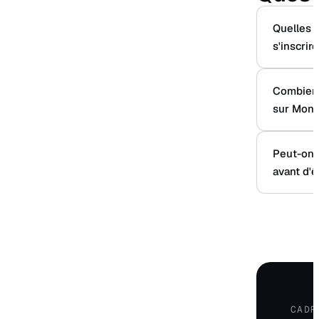
Quelles s
s'inscrir
Combien 
sur Mon 
Peut-on 
avant d'ê
CADR