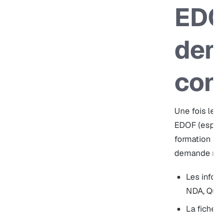
ED
de
co
Une fois le
EDOF (espa
formation 
demande n
Les info
NDA, Qua
La fiche