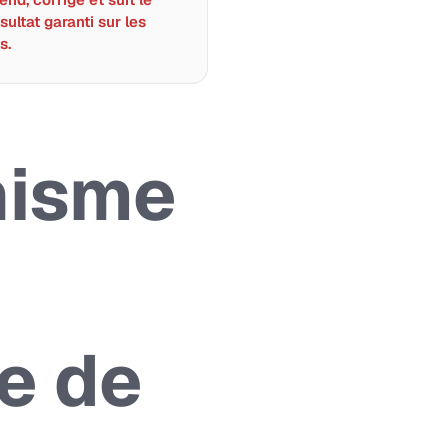
sultat garanti sur les
s.
nisme
te de