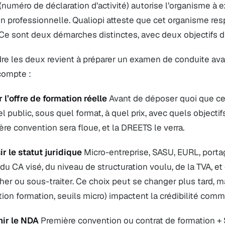
numéro de déclaration d’activité) autorise l’organisme à e
n professionnelle. Qualiopi atteste que cet organisme res
 Ce sont deux démarches distinctes, avec deux objectifs di
e les deux revient à préparer un examen de conduite avan
compte :
ir l’offre de formation réelle
Avant de déposer quoi que ce s
l public, sous quel format, à quel prix, avec quels objecti
ère convention sera floue, et la DREETS le verra.
ir le statut juridique
Micro-entreprise, SASU, EURL, portage
u CA visé, du niveau de structuration voulu, de la TVA, et 
r ou sous-traiter. Ce choix peut se changer plus tard, ma
ion formation, seuils micro) impactent la crédibilité comm
nir le NDA
Première convention ou contrat de formation + S