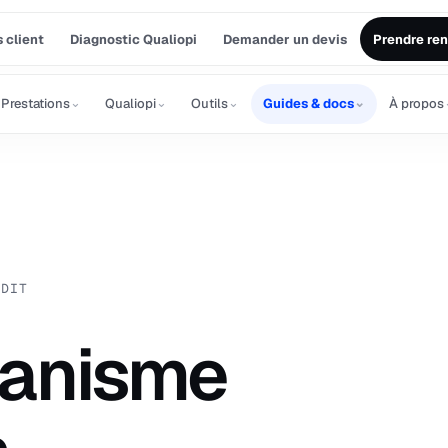
 client
Diagnostic Qualiopi
Demander un devis
Prendre re
⌄
⌄
⌄
⌄
Prestations
Qualiopi
Outils
Guides & docs
À propos
UDIT
ganisme