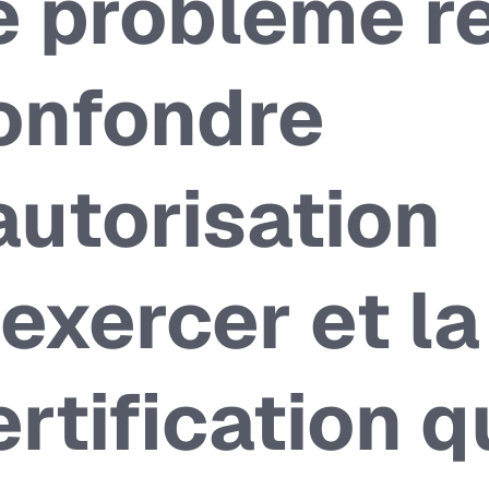
e problème ré
onfondre
’autorisation
’exercer et la
ertification q