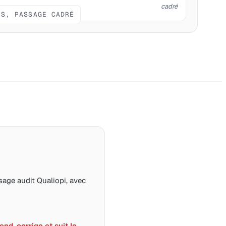
cadré
IS, PASSAGE CADRÉ
age audit Qualiopi, avec
nd, corrige et suit le