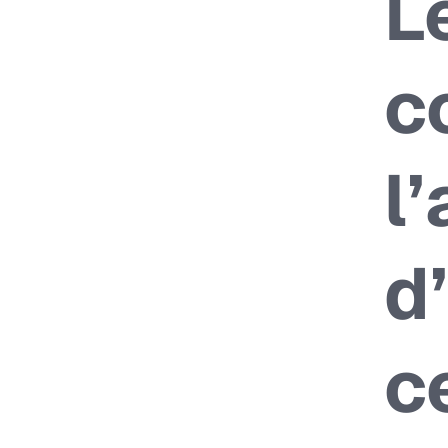
L
c
l
d
c