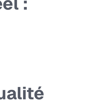
el :
ualité