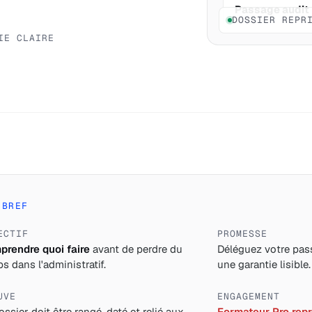
Passage audit
DOSSIER REPR
IE CLAIRE
 BREF
ECTIF
PROMESSE
rendre quoi faire
avant de perdre du
Déléguez votre pass
s dans l'administratif.
une garantie lisible.
UVE
ENGAGEMENT
ossier doit être rangé, daté et relié aux
Formateur Pro repre