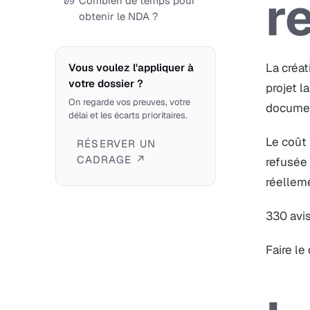
r
Combien de temps pour
09
obtenir le NDA ?
La créat
Vous voulez l'appliquer à
votre dossier ?
projet l
On regarde vos preuves, votre
documen
délai et les écarts prioritaires.
Le coût 
RÉSERVER UN
CADRAGE ↗
refusée 
réellem
330 avis
Faire le