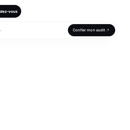
ndez-vous
⌄
Confier mon audit