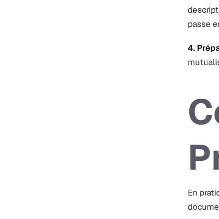
descript
passe e
4. Prép
mutuali
C
P
En prat
documen