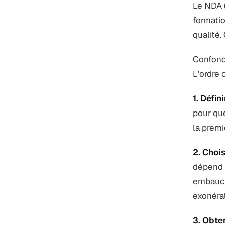
Le NDA (
formatio
qualité.
Confondr
L’ordre 
1. Défin
pour que
la premi
2. Chois
dépend d
embauche
exonérat
3. Obte