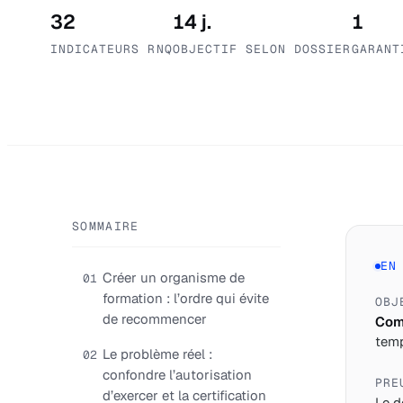
32
14 j.
1
INDICATEURS RNQ
OBJECTIF SELON DOSSIER
GARANT
SOMMAIRE
EN
Créer un organisme de
01
formation : l’ordre qui évite
OBJ
de recommencer
Comp
temp
Le problème réel :
02
confondre l’autorisation
PRE
d’exercer et la certification
Le d