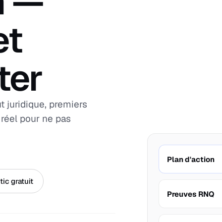
n —
et
ter
t juridique, premiers
 réel pour ne pas
Plan d'action
ic gratuit
Preuves RNQ