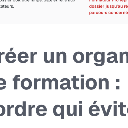
cateurs.
dossier jusqu'au ré
parcours concerné
réer un orga
e formation :
’ordre qui évi