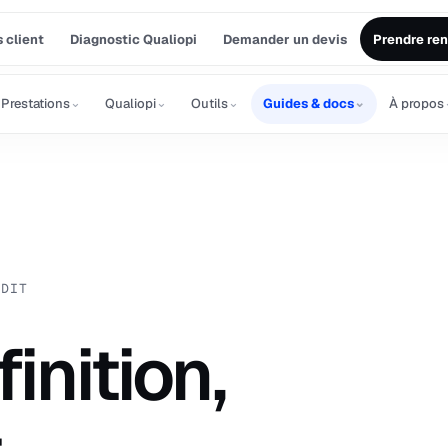
 client
Diagnostic Qualiopi
Demander un devis
Prendre re
⌄
⌄
⌄
⌄
Prestations
Qualiopi
Outils
Guides & docs
À propos
UDIT
finition,