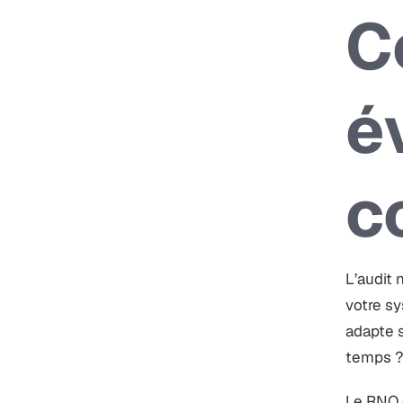
C
é
c
L’audit 
votre sy
adapte s
temps 
Le RNQ c