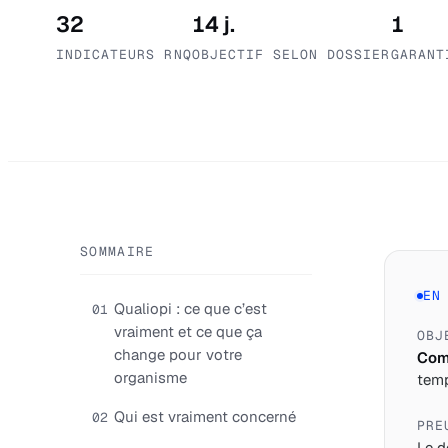
32
14 j.
1
INDICATEURS RNQ
OBJECTIF SELON DOSSIER
GARANT
SOMMAIRE
EN
Qualiopi : ce que c’est
01
vraiment et ce que ça
OBJ
change pour votre
Comp
organisme
temp
Qui est vraiment concerné
02
PRE
Le d