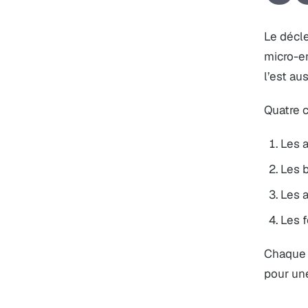
Le décle
micro-en
l’est au
Quatre c
Les a
Les 
Les a
Les 
Chaque c
pour une