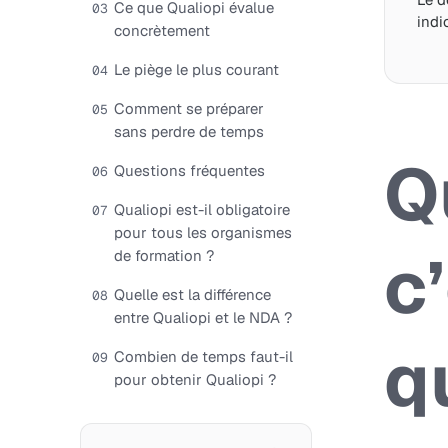
Ce que Qualiopi évalue
03
indi
concrètement
Le piège le plus courant
04
Comment se préparer
05
sans perdre de temps
Q
Questions fréquentes
06
Qualiopi est-il obligatoire
07
pour tous les organismes
c
de formation ?
Quelle est la différence
08
entre Qualiopi et le NDA ?
q
Combien de temps faut-il
09
pour obtenir Qualiopi ?