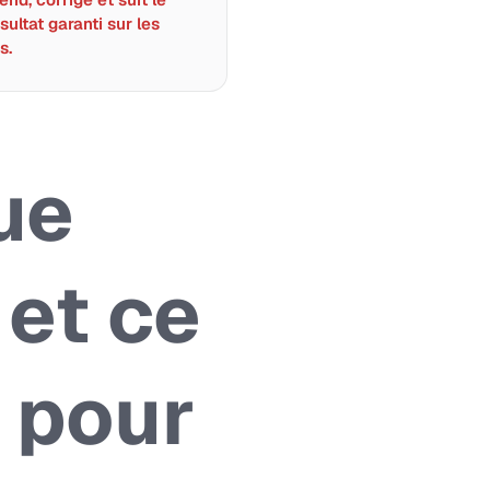
sultat garanti sur les
s.
ue
 et ce
 pour