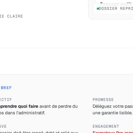
Passage audit
DOSSIER REPR
IE CLAIRE
 BREF
ECTIF
PROMESSE
rendre quoi faire
avant de perdre du
Déléguez votre pass
s dans l'administratif.
une garantie lisible.
UVE
ENGAGEMENT
ossier doit être rangé, daté et relié aux
Formateur Pro repre