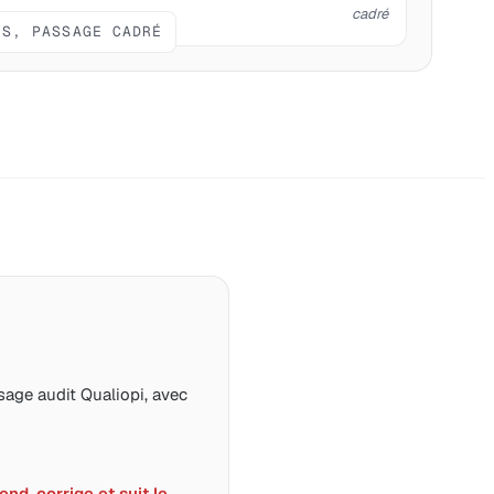
cadré
IS, PASSAGE CADRÉ
age audit Qualiopi, avec
nd, corrige et suit le