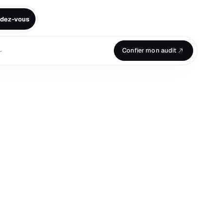
ndez-vous
⌄
Confier mon audit