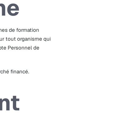
me
smes de formation
our tout organisme qui
pte Personnel de
rché financé.
nt