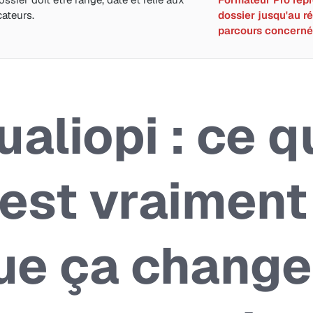
cateurs.
dossier jusqu'au ré
parcours concerné
ualiopi : ce q
’est vraiment
ue ça change