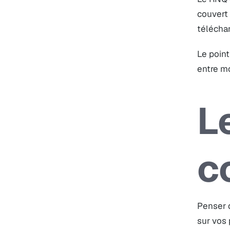
couvert 
téléchar
Le point
entre m
L
c
Penser 
sur vos 