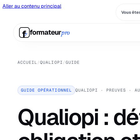
Aller au contenu principal
Vous êtes
f
formateur
pro
p
ACCUEIL
/
QUALIOPI
/
GUIDE
GUIDE OPÉRATIONNEL
QUALIOPI · PREUVES · A
Qualiopi : dé