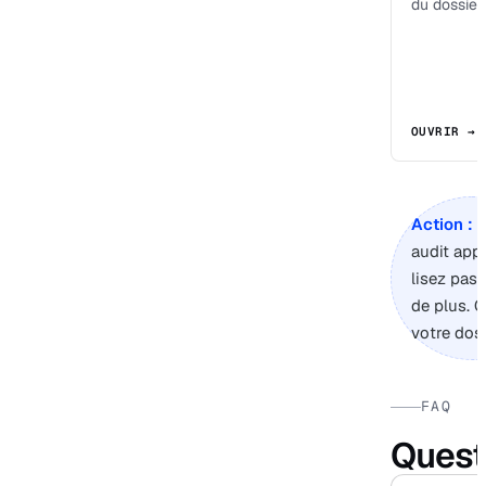
du dossier.
OUVRIR →
Action :
s
audit app
lisez pas
de plus. 
votre doss
FAQ
Quest