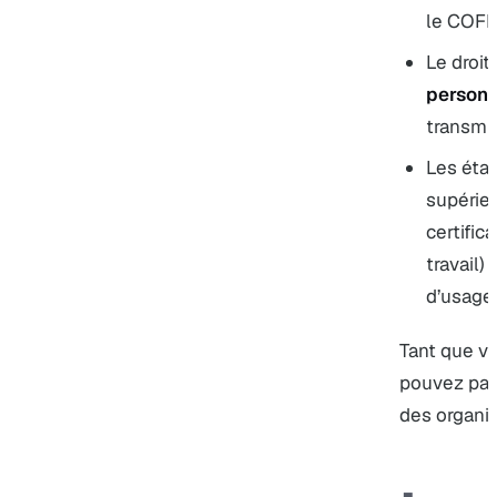
le COFR
Le droit
personn
transmis
Les éta
supérieu
certific
travail)
d’usage
Tant que vo
pouvez pas a
des organi