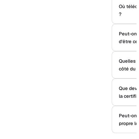
Où téléch
?
Peut-on u
d'être cer
Quelles m
côté du l
Que devie
la certifi
Peut-on a
propre l