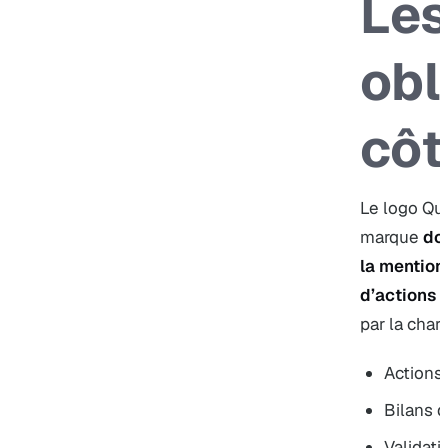
Les
obl
côt
Le logo Qua
marque
do
la mention
d’actions c
par la char
Actions 
Bilans 
Validati