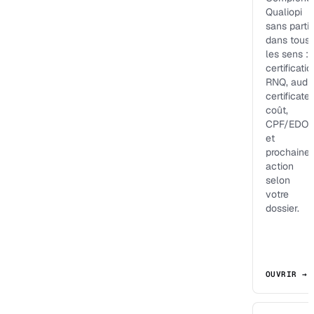
Qualiopi
sans partir
dans tous
les sens :
certificatio
RNQ, audit
certificateu
coût,
CPF/EDOF
et
prochaine
action
selon
votre
dossier.
OUVRIR →