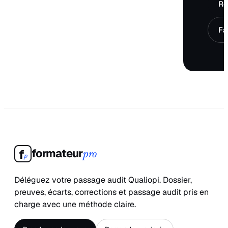
Ré
Fa
formateur
f
pro
p
Déléguez votre passage audit Qualiopi. Dossier,
preuves, écarts, corrections et passage audit pris en
charge avec une méthode claire.