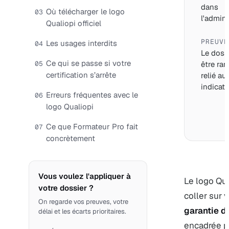
dans
Où télécharger le logo
03
l'adminis
Qualiopi officiel
PREUVE
Les usages interdits
04
Le dossi
Ce qui se passe si votre
05
être ran
certification s’arrête
relié au
indicate
Erreurs fréquentes avec le
06
logo Qualiopi
Ce que Formateur Pro fait
07
concrètement
Vous voulez l'appliquer à
Le logo Qua
votre dossier ?
coller sur 
On regarde vos preuves, votre
garantie do
délai et les écarts prioritaires.
encadrée p