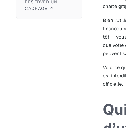
RÉSERVER UN
charte grap
CADRAGE ↗
Bien l’utili
financeurs. 
tôt — vous
que votre o
peuvent sa
Voici ce que
est interdi
officielle.
Qui