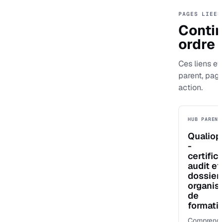
PAGES LIEES
Contin
ordre
Ces liens ev
parent, pag
action.
HUB PARENT
Qualiop
-
certific
audit et
dossier
organi
de
formati
Comprend