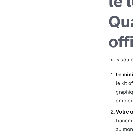
le 
Qua
offi
Trois source
Le minis
le kit o
graphiqu
emploi.g
Votre o
transmet
au momen