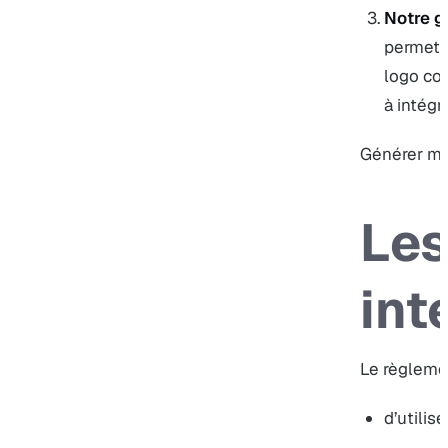
Notre g
permet, 
logo con
à intégr
Générer mo
Les
int
Le règlement
d’utilis