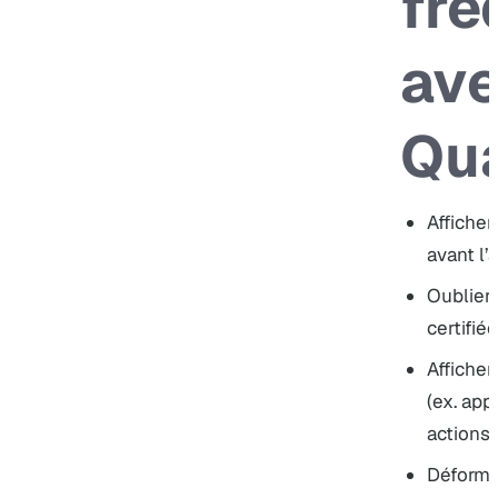
fré
ave
Qua
Afficher
avant l’a
Oublier 
certifié
Affiche
(ex. app
actions 
Déformer