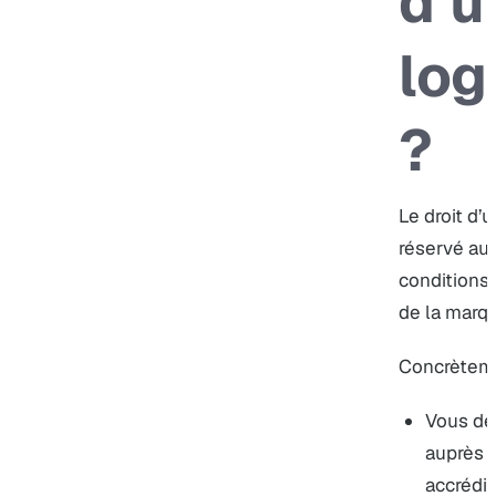
d’ut
log
?
Le droit d’
réservé au
conditions
de la marqu
Concrèteme
Vous de
auprès d
accrédit