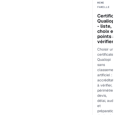
MEME
FAMILLE
Certific
Qualiop
- liste,
choix e
points à
vérifier
Choisir un
certificate
Qualiopi
sans
classemen
artificiel :
accréditat
à vérifier,
périmètre,
devis,
délai, audit
et
préparatio