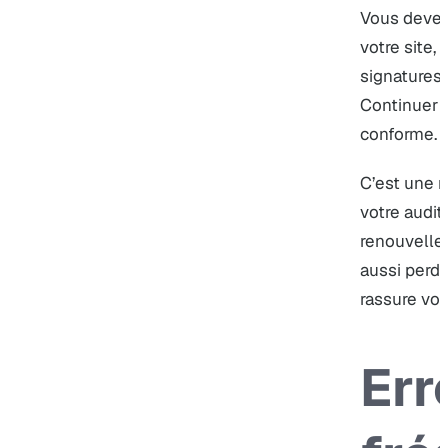
Vous devez 
votre site,
signatures 
Continuer à
conforme.
C’est une r
votre audit
renouvellem
aussi perdr
rassure vos
Err