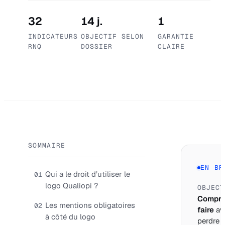
32
14 j.
1
INDICATEURS
OBJECTIF SELON
GARANTIE
RNQ
DOSSIER
CLAIRE
SOMMAIRE
EN BR
Qui a le droit d’utiliser le
01
logo Qualiopi ?
OBJECT
Compre
Les mentions obligatoires
02
faire
av
à côté du logo
perdre 