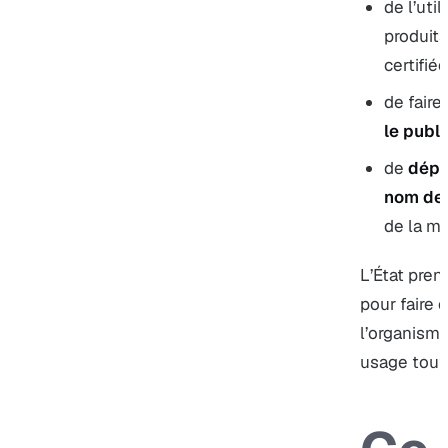
de l’uti
produits
certifiée
de fair
le publi
de
dépo
nom de
de la ma
L’État pren
pour faire 
l’organisme
usage tout 