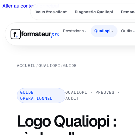
Aller au contenu principal
Vous êtes client
Diagnostic Qualiopi
Demand
⌄
⌄
Prestations
Qualiopi
Outils
formateur
f
pro
p
ACCUEIL
/
QUALIOPI
/
GUIDE
GUIDE
QUALIOPI · PREUVES ·
OPÉRATIONNEL
AUDIT
Logo Qualiopi :