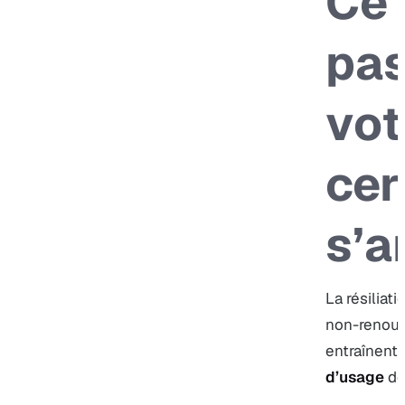
Ce 
pas
vot
cer
s’a
La résiliati
non-renouve
entraînent l
d’usage
de