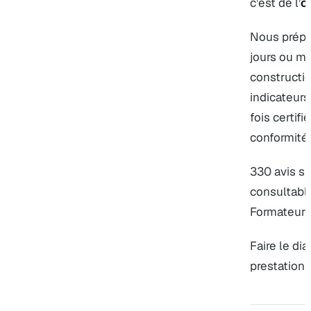
c’est de l’
o
Nous prépar
jours ou mo
constructi
indicateurs
fois certifi
conformité.
330 avis su
consultabl
Formateur 
Faire le dia
prestatio