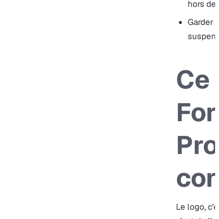
hors des
Garder l
suspens
Ce 
For
Pro
co
Le logo, c’e