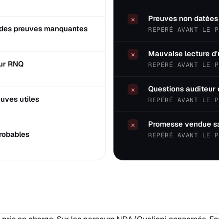
Preuves non datées 
×
t des preuves manquantes
REPÉRÉ AVANT LE P
Mauvaise lecture d'
×
eur RNQ
REPÉRÉ AVANT LE P
Questions auditeur 
×
uves utiles
REPÉRÉ AVANT LE P
Promesse vendue san
×
robables
REPÉRÉ AVANT LE P