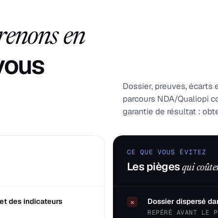
renons en
 vous
Dossier, preuves, écarts 
parcours NDA/Qualiopi c
garantie de résultat : ob
CE QUE VOUS ÉVITEZ
Les pièges
qui coûte
et des indicateurs
Dossier dispersé dan
×
REPÉRÉ AVANT LE P