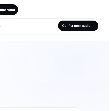
ndez-vous
⌄
Confier mon audit