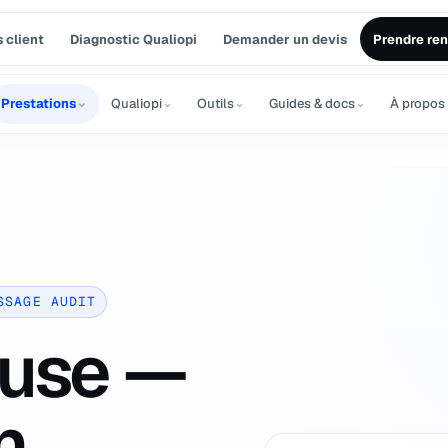
 client
Diagnostic Qualiopi
Demander un devis
Prendre re
⌄
⌄
⌄
⌄
Prestations
Qualiopi
Outils
Guides & docs
À propos
SSAGE AUDIT
ouse —
n