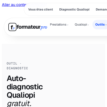
Aller au contenu principal
Vous êtes client
Diagnostic Qualiopi
Demand
⌄
⌄
Prestations
Qualiopi
Outils
formateur
f
pro
p
OUTIL ·
DIAGNOSTIC
Auto-
diagnostic
Qualiopi
gratuit.