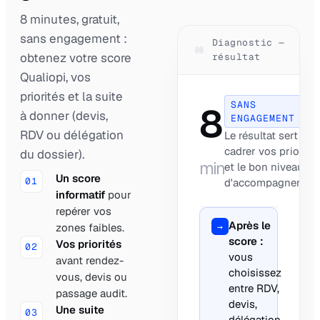
8 minutes, gratuit,
sans engagement :
Diagnostic —
obtenez votre score
résultat
Qualiopi, vos
priorités et la suite
SANS
8
à donner (devis,
ENGAGEMENT
RDV ou délégation
Le résultat sert à
cadrer vos priorité
du dossier).
min
et le bon niveau
Un score
01
d'accompagnement
informatif
pour
repérer vos
Après le
→
zones faibles.
score :
Vos priorités
02
vous
avant rendez-
choisissez
vous, devis ou
entre RDV,
passage audit.
devis,
Une suite
03
délégation