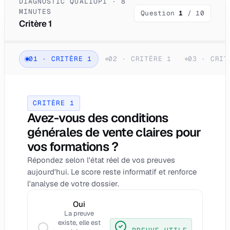
DIAGNOSTIC QUALIOPI · 8
MINUTES
Question
1
/
10
Critère 1
01
·
CRITÈRE 1
02
·
CRITÈRE 1
03
·
CRIT
CRITÈRE 1
Avez-vous des conditions
générales de vente claires pour
vos formations ?
Répondez selon l'état réel de vos preuves
aujourd'hui. Le score reste informatif et renforce
l'analyse de votre dossier.
Oui
La preuve
existe, elle est