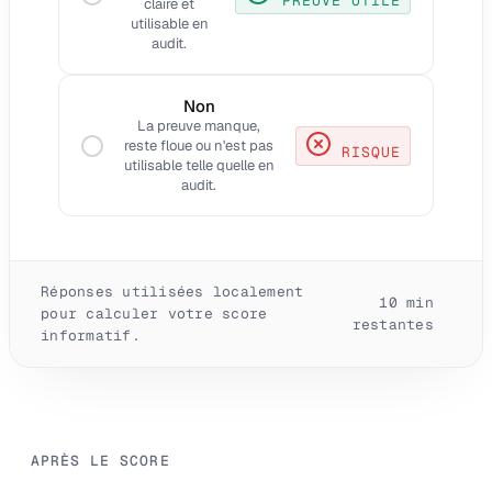
PREUVE UTILE
claire et
utilisable en
audit.
Non
La preuve manque,
reste floue ou n'est pas
RISQUE
utilisable telle quelle en
audit.
Réponses utilisées localement
10
min
pour calculer votre score
restantes
informatif.
APRÈS LE SCORE