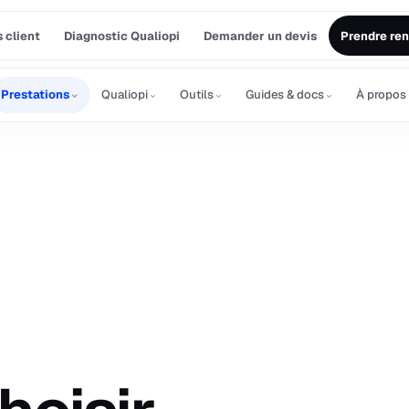
 client
Diagnostic Qualiopi
Demander un devis
Prendre re
⌄
⌄
⌄
⌄
Prestations
Qualiopi
Outils
Guides & docs
À propos
T