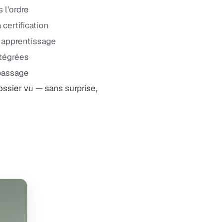
 l’ordre
certification
s apprentissage
ntégrées
passage
ossier vu — sans surprise,