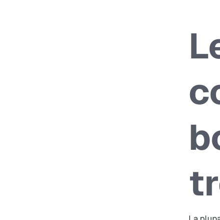
L
c
b
t
La plup