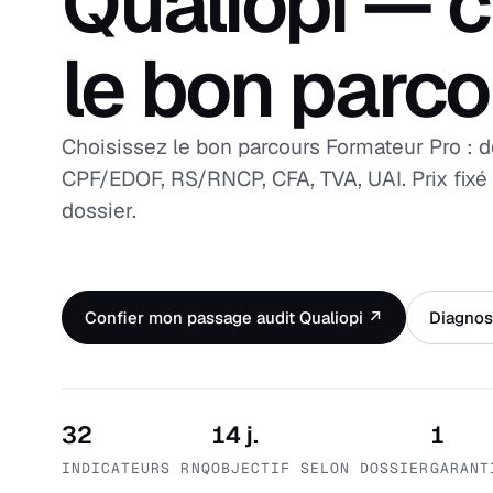
Qualiopi — c
le bon parc
Choisissez le bon parcours Formateur Pro : d
CPF/EDOF, RS/RNCP, CFA, TVA, UAI. Prix fixé 
dossier.
Confier mon passage audit Qualiopi ↗
Diagnost
32
14 j.
1
INDICATEURS RNQ
OBJECTIF SELON DOSSIER
GARANT