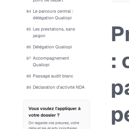
Le parcours central :
04
délégation Qualiopi
P
Les prestations, sans
05
jargon
Délégation Qualiopi
06
: 
Accompagnement
07
Qualiopi
Passage audit blanc
08
p
Déclaration d’activité NDA
09
p
Vous voulez l'appliquer à
votre dossier ?
On regarde vos preuves, votre
délai et les écarts prioritaires.