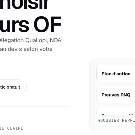
hoisir
ours OF
élégation Qualiopi, NDA,
au devis selon votre
Plan d'action
ic gratuit
Preuves RNQ
Passage audit
DOSSIER REPR
IE CLAIRE