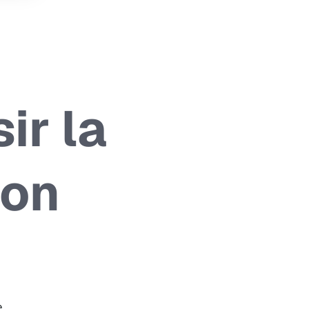
ir la
ion
.