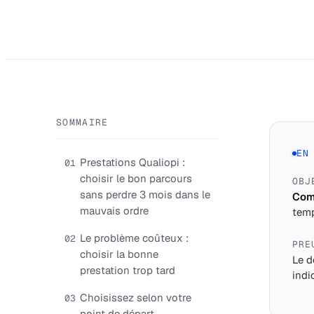
SOMMAIRE
EN
Prestations Qualiopi :
01
choisir le bon parcours
OBJ
sans perdre 3 mois dans le
Comp
mauvais ordre
temp
Le problème coûteux :
02
PRE
choisir la bonne
Le d
prestation trop tard
indi
Choisissez selon votre
03
point de départ