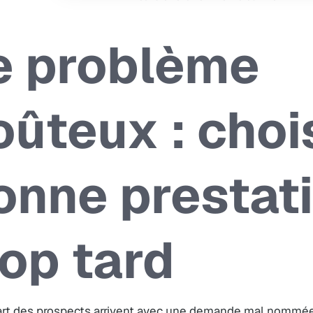
e problème
oûteux : chois
onne prestat
rop tard
art des prospects arrivent avec une demande mal nommée