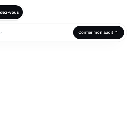
ndez-vous
⌄
Confier mon audit