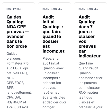
HUB PARENT
MEME FAMILLE
MEME FAMILLE
Guides
Audit
Audit
Qualiopi
initial
Qualiopi
NDA CPF
Qualiopi :
dans 7
preuves —
que faire
jours :
avancer
quand le
classer
dans le
dossier
vos
bon ordre
est
preuves
incomplet
par
Guides
indicateur
pratiques
Préparer un
Formateur Pro :
audit initial
Que faire
audit Qualiopi,
Qualiopi avec
quand l'audit
preuves RNQ,
un dossier
Qualiopi
NDA,
incomplet :
approche : trier
CPF/EDOF,
prioriser les
les preuves
BPF,
preuves,
par indicateur
renouvellement,
repérer les
RNQ, repérer
CFA, UAI,
écarts visibles
les trous
RS/RNCP et
et décider quoi
visibles et
TVA. 330 avis
corriger.
préparer le jour