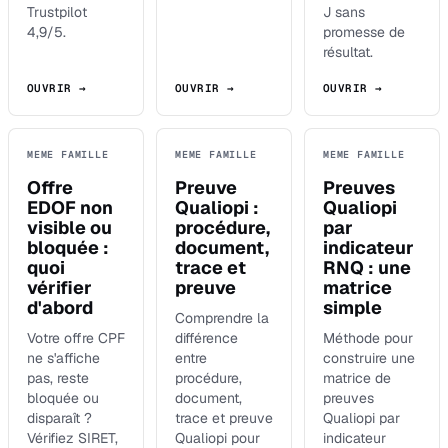
Trustpilot
J sans
4,9/5.
promesse de
résultat.
OUVRIR →
OUVRIR →
OUVRIR →
MEME FAMILLE
MEME FAMILLE
MEME FAMILLE
Offre
Preuve
Preuves
EDOF non
Qualiopi :
Qualiopi
visible ou
procédure,
par
bloquée :
document,
indicateur
quoi
trace et
RNQ : une
vérifier
preuve
matrice
d'abord
simple
Comprendre la
Votre offre CPF
différence
Méthode pour
ne s'affiche
entre
construire une
pas, reste
procédure,
matrice de
bloquée ou
document,
preuves
disparaît ?
trace et preuve
Qualiopi par
Vérifiez SIRET,
Qualiopi pour
indicateur