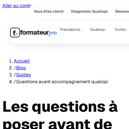
Aller au contenu principal
Vous êtes client
Diagnostic Qualiopi
Demand
⌄
⌄
⌄
Prestations
Qualiopi
Outils
formateur
f
pro
p
Accueil
/
Blog
/
Guides
/
Questions avant accompagnement qualiopi
Les questions à
poser avant de