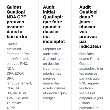
Guides
Audit
Audit
Qualiopi
initial
Qualiopi
NDA CPF
Qualiopi :
dans 7
preuves —
que faire
jours :
avancer
quand le
classer
dans le
dossier
vos
bon ordre
est
preuves
incomplet
par
Guides
indicateur
pratiques
Préparer un
Formateur Pro :
audit initial
Que faire
audit Qualiopi,
Qualiopi avec
quand l'audit
preuves RNQ,
un dossier
Qualiopi
NDA,
incomplet :
approche : trier
CPF/EDOF,
prioriser les
les preuves
BPF,
preuves,
par indicateur
renouvellement,
repérer les
RNQ, repérer
CFA, UAI,
écarts visibles
les trous
RS/RNCP et
et décider quoi
visibles et
TVA. 330 avis
corriger.
préparer le jour
Trustpilot
J sans
4,9/5.
promesse de