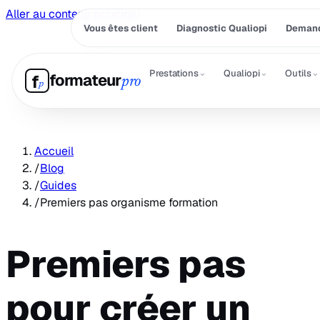
Aller au contenu principal
Vous êtes client
Diagnostic Qualiopi
Demand
⌄
⌄
⌄
Prestations
Qualiopi
Outils
formateur
f
pro
p
Accueil
/
Blog
/
Guides
/
Premiers pas organisme formation
Premiers pas
pour créer un