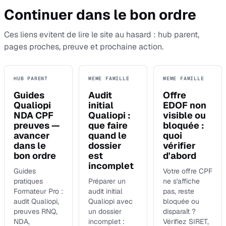
Continuer dans le bon ordre
Ces liens evitent de lire le site au hasard : hub parent,
pages proches, preuve et prochaine action.
HUB PARENT
MEME FAMILLE
MEME FAMILLE
Guides
Audit
Offre
Qualiopi
initial
EDOF non
NDA CPF
Qualiopi :
visible ou
preuves —
que faire
bloquée :
avancer
quand le
quoi
dans le
dossier
vérifier
bon ordre
est
d'abord
incomplet
Guides
Votre offre CPF
pratiques
Préparer un
ne s'affiche
Formateur Pro :
audit initial
pas, reste
audit Qualiopi,
Qualiopi avec
bloquée ou
preuves RNQ,
un dossier
disparaît ?
NDA,
incomplet :
Vérifiez SIRET,