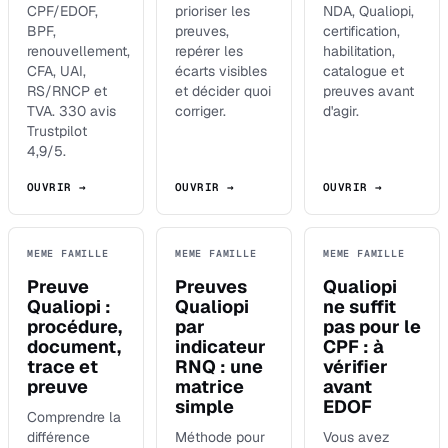
CPF/EDOF,
prioriser les
NDA, Qualiopi,
BPF,
preuves,
certification,
renouvellement,
repérer les
habilitation,
CFA, UAI,
écarts visibles
catalogue et
RS/RNCP et
et décider quoi
preuves avant
TVA. 330 avis
corriger.
d'agir.
Trustpilot
4,9/5.
OUVRIR →
OUVRIR →
OUVRIR →
MEME FAMILLE
MEME FAMILLE
MEME FAMILLE
Preuve
Preuves
Qualiopi
Qualiopi :
Qualiopi
ne suffit
procédure,
par
pas pour le
document,
indicateur
CPF : à
trace et
RNQ : une
vérifier
preuve
matrice
avant
simple
EDOF
Comprendre la
différence
Méthode pour
Vous avez