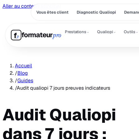
Aller au contenu principal
Vous êtes client
Diagnostic Qualiopi
Demand
⌄
⌄
⌄
Prestations
Qualiopi
Outils
formateur
f
pro
p
Accueil
/
Blog
/
Guides
/
Audit qualiopi 7 jours preuves indicateurs
Audit Qualiopi
dans 7 jours :