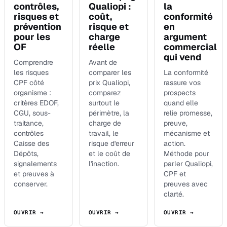
contrôles,
Qualiopi :
la
risques et
coût,
conformité
prévention
risque et
en
pour les
charge
argument
OF
réelle
commercial
qui vend
Comprendre
Avant de
les risques
comparer les
La conformité
CPF côté
prix Qualiopi,
rassure vos
organisme :
comparez
prospects
critères EDOF,
surtout le
quand elle
CGU, sous-
périmètre, la
relie promesse,
traitance,
charge de
preuve,
contrôles
travail, le
mécanisme et
Caisse des
risque d'erreur
action.
Dépôts,
et le coût de
Méthode pour
signalements
l'inaction.
parler Qualiopi,
et preuves à
CPF et
conserver.
preuves avec
clarté.
OUVRIR →
OUVRIR →
OUVRIR →