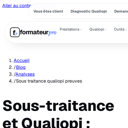
Aller au contenu principal
Vous êtes client
Diagnostic Qualiopi
Demand
⌄
⌄
⌄
Prestations
Qualiopi
Outils
formateur
f
pro
p
Accueil
/
Blog
/
Analyses
/
Sous traitance qualiopi preuves
Sous-traitance
et Qualiopi :