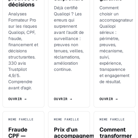
décisions
Déjà certifié
Comment
Analyses
Qualiopi ? Les
choisir un
Formateur Pro
erreurs qui
accompagnateur
sur les risques
surprennent
Qualiopi
Qualiopi, CPF,
avant l'audit de
sérieux :
fraude,
surveillance :
périmètre,
financement et
preuves non
preuves,
décisions
tenues, veilles,
mécanisme,
structurantes.
réclamations,
suivi,
330 avis
amélioration
expérience,
Trustpilot
continue.
transparence
4,9/5.
et engagement
Comprendre
de résultat.
avant d'agir.
OUVRIR →
OUVRIR →
OUVRIR →
MEME FAMILLE
MEME FAMILLE
MEME FAMILLE
Fraude
Prix d'un
Comment
CPF —
accompagnement
transformer