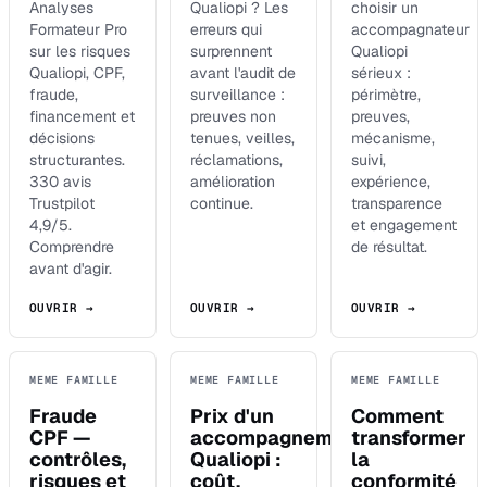
Analyses
Qualiopi ? Les
choisir un
Formateur Pro
erreurs qui
accompagnateur
sur les risques
surprennent
Qualiopi
Qualiopi, CPF,
avant l'audit de
sérieux :
fraude,
surveillance :
périmètre,
financement et
preuves non
preuves,
décisions
tenues, veilles,
mécanisme,
structurantes.
réclamations,
suivi,
330 avis
amélioration
expérience,
Trustpilot
continue.
transparence
4,9/5.
et engagement
Comprendre
de résultat.
avant d'agir.
OUVRIR →
OUVRIR →
OUVRIR →
MEME FAMILLE
MEME FAMILLE
MEME FAMILLE
Fraude
Prix d'un
Comment
CPF —
accompagnement
transformer
contrôles,
Qualiopi :
la
risques et
coût,
conformité