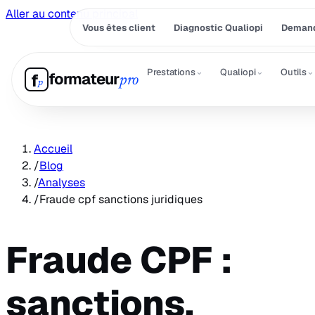
Aller au contenu principal
Vous êtes client
Diagnostic Qualiopi
Demand
⌄
⌄
⌄
Prestations
Qualiopi
Outils
formateur
f
pro
p
Accueil
/
Blog
/
Analyses
/
Fraude cpf sanctions juridiques
Fraude CPF :
sanctions,