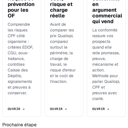
prévention
risque et
en
pour les
charge
argument
OF
réelle
commercial
qui vend
Comprendre
Avant de
les risques
comparer les
La conformité
CPF côté
prix Qualiopi,
rassure vos
organisme :
comparez
prospects
critères EDOF,
surtout le
quand elle
CGU, sous-
périmètre, la
relie promesse,
traitance,
charge de
preuve,
contrôles
travail, le
mécanisme et
Caisse des
risque d'erreur
action.
Dépôts,
et le coût de
Méthode pour
signalements
l'inaction.
parler Qualiopi,
et preuves à
CPF et
conserver.
preuves avec
clarté.
OUVRIR →
OUVRIR →
OUVRIR →
Prochaine étape