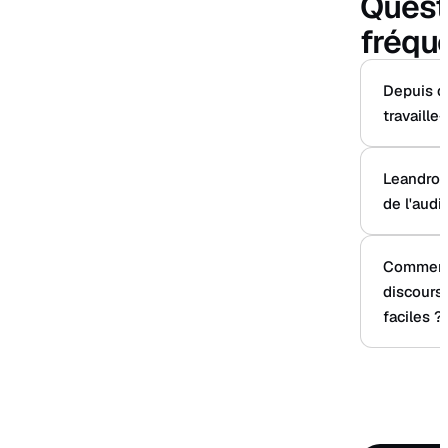
Quest
fréqu
Depuis q
travaille-
Leandro g
de l'audit
Comment 
discours
faciles ?