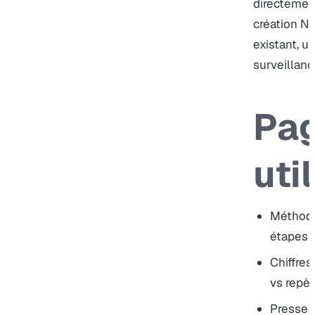
directement
création N
existant
,
ur
surveillan
Pa
uti
Méthode
étapes c
Chiffres
vs repèr
Presse 