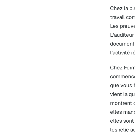
Chez la plu
travail co
Les preuve
L’auditeur 
documents 
l’activité ré
Chez Format
commence p
que vous fa
vient la qu
montrent ce
elles manqu
elles sont 
les relie au