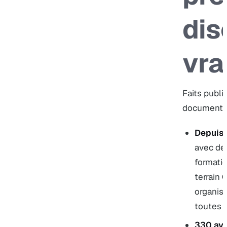
dis
vra
Faits publi
documenté
Depuis
avec des
formatio
terrain 
organis
toutes t
330 avi