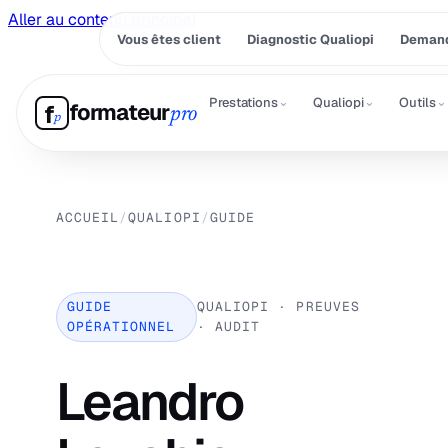
Aller au contenu principal
Vous êtes client
Diagnostic Qualiopi
Demand
⌄
⌄
⌄
Prestations
Qualiopi
Outils
formateur
f
pro
p
ACCUEIL
/
QUALIOPI
/
GUIDE
GUIDE
QUALIOPI · PREUVES
OPÉRATIONNEL
· AUDIT
Leandro