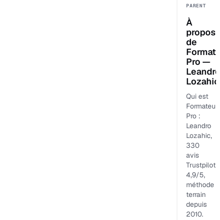
PARENT
À
propos
de
Format
Pro —
Leandr
Lozahic
Qui est
Formateur
Pro :
Leandro
Lozahic,
330
avis
Trustpilot
4,9/5,
méthode
terrain
depuis
2010.