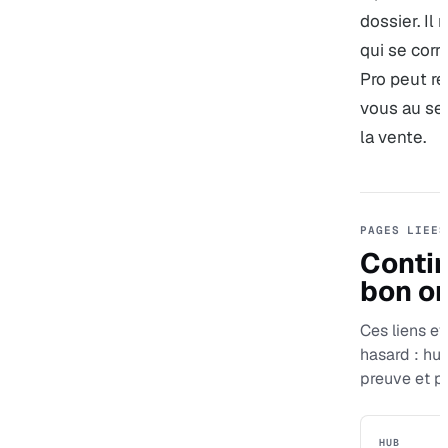
dossier. Il
qui se corr
Pro peut re
vous au ser
la vente.
PAGES LIEES
Contin
bon or
Ces liens evi
hasard : hu
preuve et p
HUB