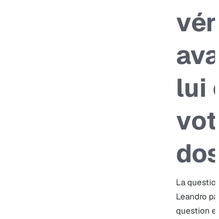
vér
ava
lui
vot
dos
La question
Leandro par
question es