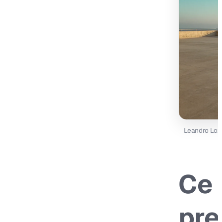
Leandro Loz
Ce 
pre