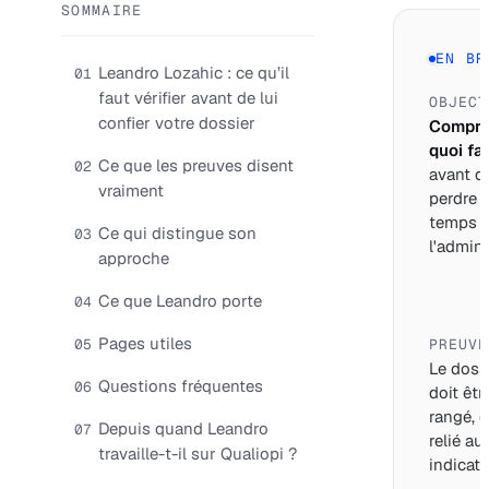
SOMMAIRE
EN BR
Leandro Lozahic : ce qu’il
01
faut vérifier avant de lui
OBJECT
confier votre dossier
Compre
quoi fai
Ce que les preuves disent
02
avant d
vraiment
perdre 
temps 
Ce qui distingue son
03
l'adminis
approche
Ce que Leandro porte
04
Pages utiles
05
PREUVE
Le doss
Questions fréquentes
06
doit êtr
rangé, d
Depuis quand Leandro
07
relié au
travaille-t-il sur Qualiopi ?
indicate