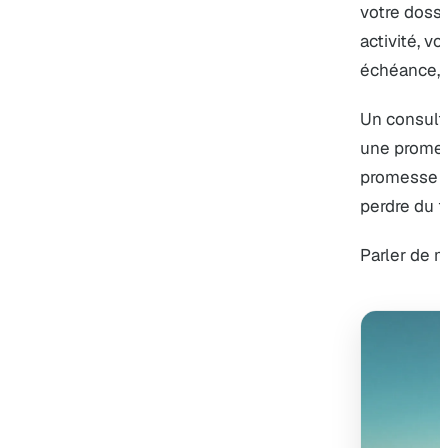
votre dossi
activité, v
échéance, v
Un consulta
une promes
promesse d
perdre du t
Parler de 