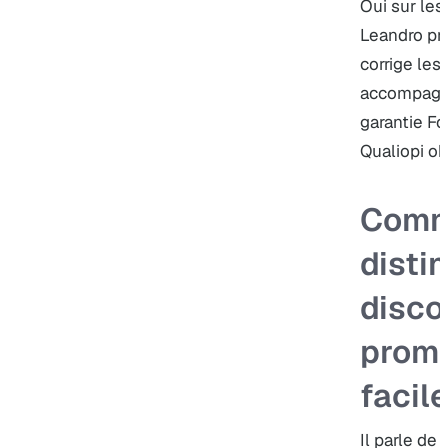
Oui sur les
Leandro pré
corrige les
accompagne
garantie Fo
Qualiopi o
Comm
disti
disco
prome
facil
Il parle de