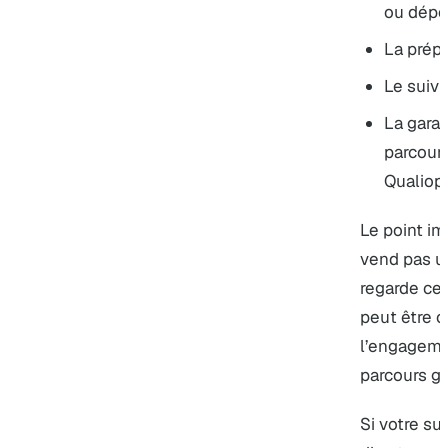
ou dépô
La prépa
Le suivi
La garan
parcour
Qualiop
Le point im
vend pas un
regarde ce 
peut être c
l’engageme
parcours ga
Si votre suj