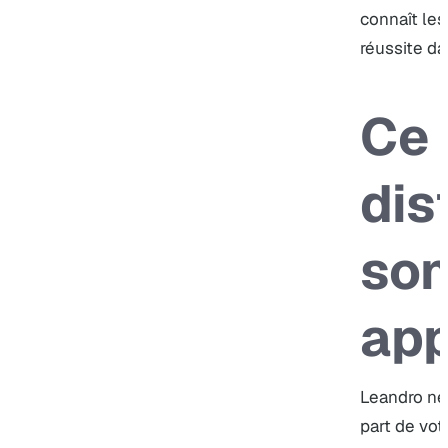
connaît le
réussite da
Ce 
dis
so
ap
Leandro ne 
part de vot