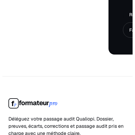
Ré
Fa
formateur
f
pro
p
Déléguez votre passage audit Qualiopi. Dossier,
preuves, écarts, corrections et passage audit pris en
charge avec une méthode claire.