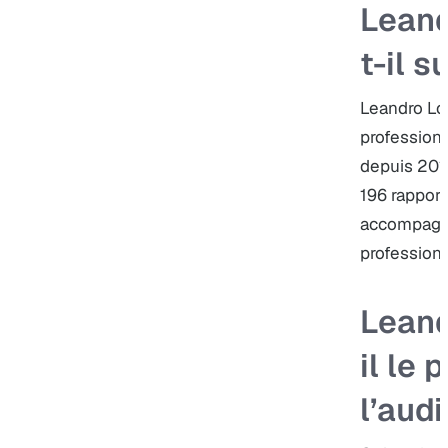
Leand
t-il s
Leandro Lo
professionn
depuis 2010
196 rapport
accompagn
professionn
Leand
il le
l’audi