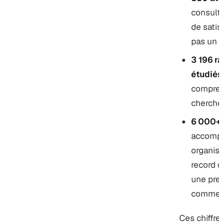
consult
de satis
pas un t
3 196 r
étudiés
compren
cherche
6 000+ 
accompa
organis
record 
une preu
comme T
Ces chiffr