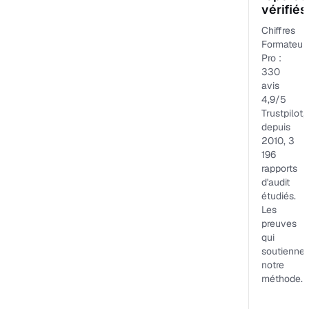
vérifiés
Chiffres
Formateur
Pro :
330
avis
4,9/5
Trustpilot,
depuis
2010, 3
196
rapports
d'audit
étudiés.
Les
preuves
qui
soutiennen
notre
méthode.