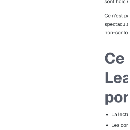
sont hors s
Ce n’est p
spectaculai
non-conform
Ce 
Le
por
La lectu
Les corr