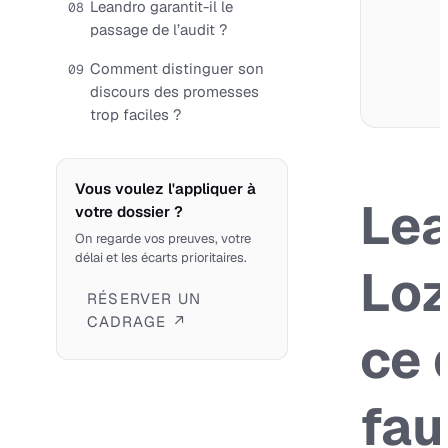
Leandro garantit-il le
08
passage de l’audit ?
Comment distinguer son
09
discours des promesses
trop faciles ?
Vous voulez l'appliquer à
Le
votre dossier ?
On regarde vos preuves, votre
délai et les écarts prioritaires.
Loz
RÉSERVER UN
CADRAGE ↗
ce 
fau