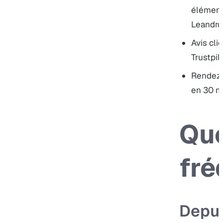
éléments
Leandro
Avis cli
Trustpil
Rendez
en 30 m
Que
fré
Depu