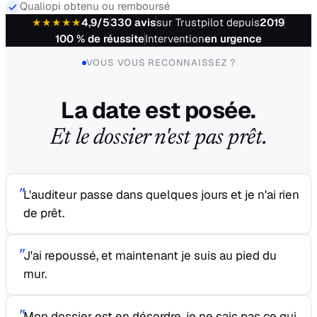
Qualiopi obtenu ou remboursé
★★★★★
4,9
/5
330
avis
sur Trustpilot depuis
2019
100 % de réussite
Intervention
en urgence
VOUS VOUS RECONNAISSEZ ?
La date est posée.
Et le dossier n'est pas prêt.
"
L'auditeur passe dans quelques jours et je n'ai rien
de prêt.
"
J'ai repoussé, et maintenant je suis au pied du
mur.
"
Mon dossier est en désordre, je ne sais pas ce qui