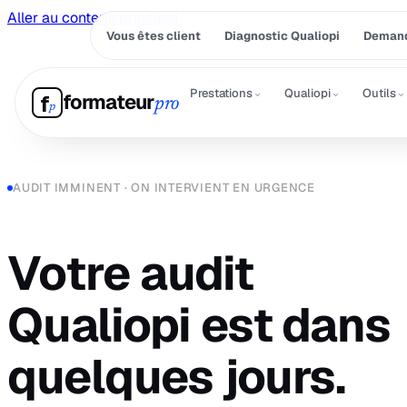
Aller au contenu principal
Vous êtes client
Diagnostic Qualiopi
Demand
⌄
⌄
⌄
Prestations
Qualiopi
Outils
formateur
f
pro
p
AUDIT IMMINENT · ON INTERVIENT EN URGENCE
Votre audit
Qualiopi est dans
quelques jours.