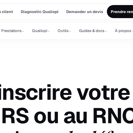
 client
Diagnostic Qualiopi
Demander un devis
Prendre re
⌄
⌄
⌄
⌄
Prestations
Qualiopi
Outils
Guides & docs
À propos
nscrire votre
 RS ou au RNC