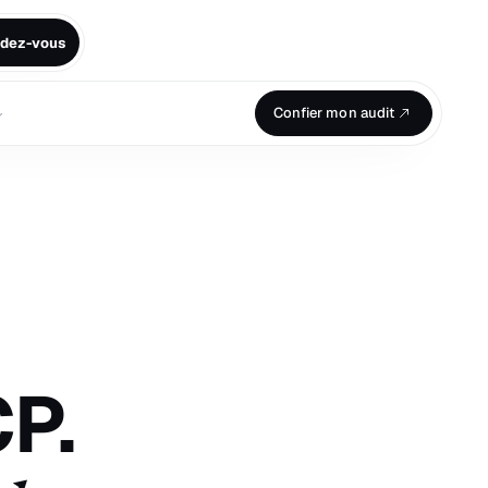
ndez-vous
⌄
Confier mon audit
P.