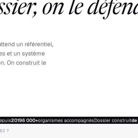
ier, on le défen
tend un référentiel,
es et un système
n. On construit le
depuis
2019
6 000+
organismes accompagnés
Dossier construit
de
EZ ?