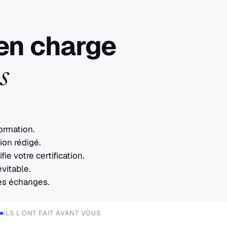
en charge
s
ormation.
ion rédigé.
ie votre certification.
évitable.
es échanges.
ILS L'ONT FAIT AVANT VOUS