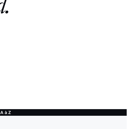
d.
 A à Z