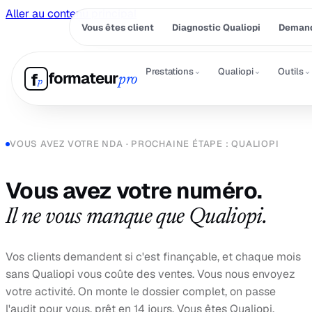
Aller au contenu principal
Vous êtes client
Diagnostic Qualiopi
Demand
⌄
⌄
⌄
Prestations
Qualiopi
Outils
formateur
f
pro
p
VOUS AVEZ VOTRE NDA · PROCHAINE ÉTAPE : QUALIOPI
Vous avez votre numéro.
Il ne vous manque que Qualiopi.
Vos clients demandent si c'est finançable, et chaque mois
sans Qualiopi vous coûte des ventes. Vous nous envoyez
votre activité. On monte le dossier complet, on passe
l'audit pour vous, prêt en 14 jours. Vous êtes Qualiopi,