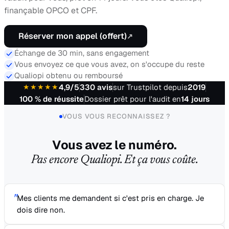
finançable OPCO et CPF.
Réserver mon appel (offert)
↗
Échange de 30 min, sans engagement
Vous envoyez ce que vous avez, on s'occupe du reste
Qualiopi obtenu ou remboursé
★★★★★
4,9
/5
330
avis
sur Trustpilot depuis
2019
100 % de réussite
Dossier prêt pour l'audit en
14 jours
VOUS VOUS RECONNAISSEZ ?
Vous avez le numéro.
Pas encore Qualiopi. Et ça vous coûte.
"
Mes clients me demandent si c'est pris en charge. Je
dois dire non.