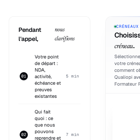
CRÉNEAUX
Pendant
nous
Choisiss
l'appel,
clarifions
.
créneau
Sélectionne
Votre point
de départ :
votre créne
NDA,
comment ob
activité,
01
5 min
Qualiopi av
échéance et
Formateur P
preuves
existantes
Qui fait
quoi : ce
que nous
pouvons
02
7 min
reprendre et