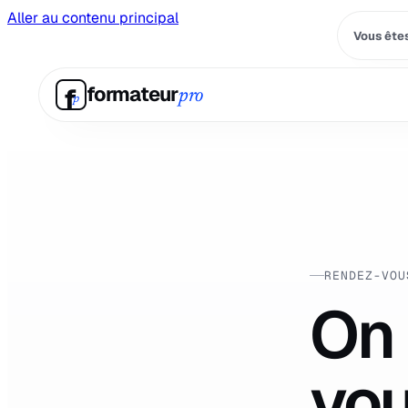
Aller au contenu principal
Vous êtes
f
formateur
pro
p
RENDEZ-VOU
On 
vou