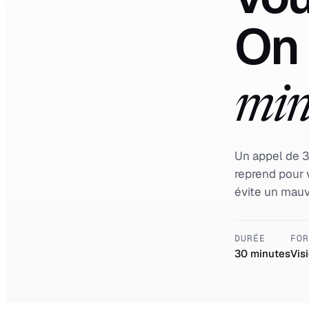
On 
min
Un appel de 3
reprend pour 
évite un mauv
DURÉE
FO
30 minutes
Vis