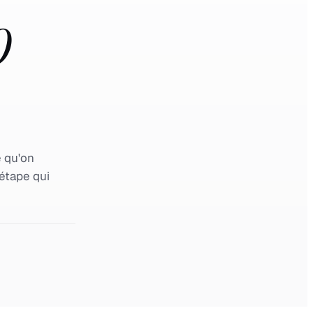
0
e qu'on
étape qui