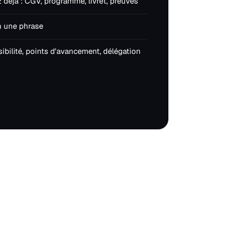
déjà : CGV, programme, livret, preuves
n une phrase
isibilité, points d'avancement, délégation