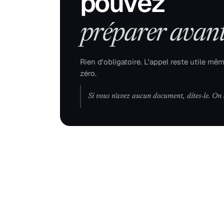
pouvez
préparer avant 
Rien d'obligatoire. L'appel reste utile mê
zéro.
Si vous n'avez aucun document, dites-le. On 