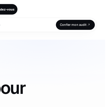
ndez-vous
⌄
Confier mon audit
pour