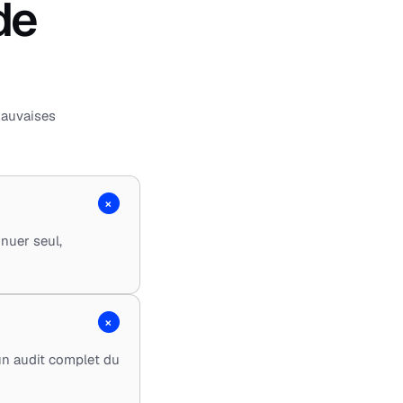
de
mauvaises
+
inuer seul,
+
un audit complet du