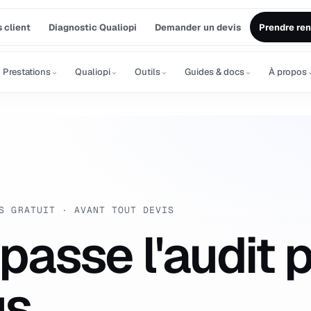
 client
Diagnostic Qualiopi
Demander un devis
Prendre re
⌄
⌄
⌄
⌄
Prestations
Qualiopi
Outils
Guides & docs
À propos
S GRATUIT · AVANT TOUT DEVIS
passe l'audit 
s.