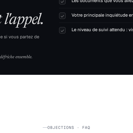
Les documents que vous avez 
✓
Votre principale inquiétude e
l'appel.
✓
Le niveau de suivi attendu : v
✓
me si vous partez de
défriche ensemble.
OBJECTIONS · FAQ