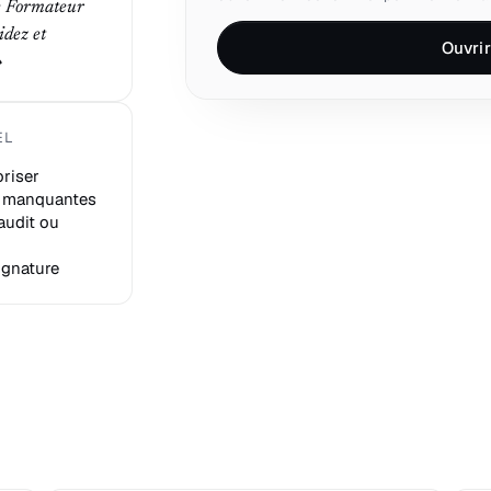
ue Formateur
idez et
Ouvrir
»
EL
oriser
ou manquantes
audit ou
signature