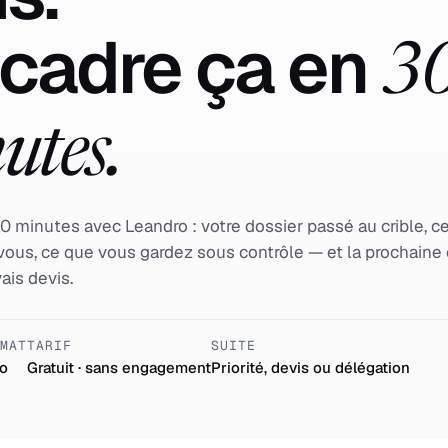
cadre ça en
3
utes.
0 minutes avec Leandro : votre dossier passé au crible, c
vous, ce que vous gardez sous contrôle — et la prochaine 
ais devis.
RMAT
TARIF
SUITE
io
Gratuit · sans engagement
Priorité, devis ou délégation