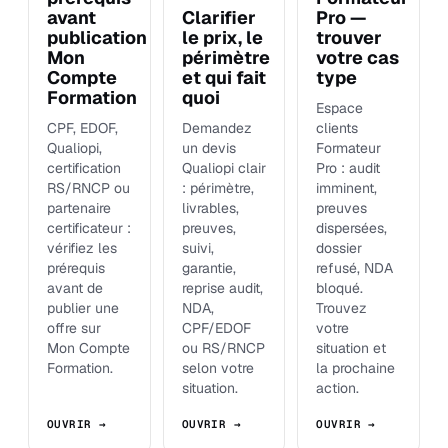
avant
Clarifier
Pro —
publication
le prix, le
trouver
Mon
périmètre
votre cas
Compte
et qui fait
type
Formation
quoi
Espace
CPF, EDOF,
Demandez
clients
Qualiopi,
un devis
Formateur
certification
Qualiopi clair
Pro : audit
RS/RNCP ou
: périmètre,
imminent,
partenaire
livrables,
preuves
certificateur :
preuves,
dispersées,
vérifiez les
suivi,
dossier
prérequis
garantie,
refusé, NDA
avant de
reprise audit,
bloqué.
publier une
NDA,
Trouvez
offre sur
CPF/EDOF
votre
Mon Compte
ou RS/RNCP
situation et
Formation.
selon votre
la prochaine
situation.
action.
OUVRIR →
OUVRIR →
OUVRIR →