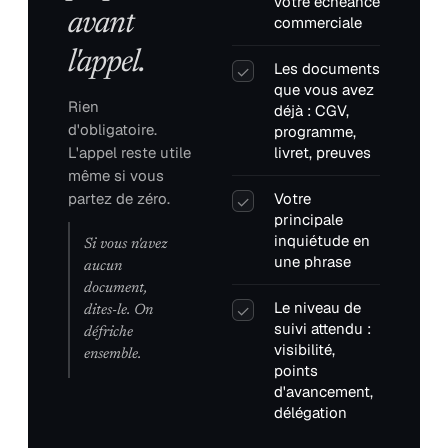
votre échéance
avant
commerciale
l'appel.
Les documents
✓
que vous avez
Rien
déjà : CGV,
d'obligatoire.
programme,
L'appel reste utile
livret, preuves
même si vous
partez de zéro.
Votre
✓
principale
inquiétude en
Si vous n'avez
une phrase
aucun
document,
Le niveau de
✓
dites-le. On
suivi attendu :
défriche
visibilité,
ensemble.
points
d'avancement,
délégation