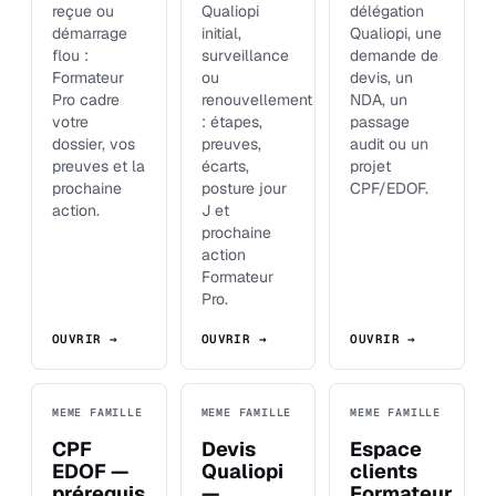
reçue ou
Qualiopi
délégation
démarrage
initial,
Qualiopi, une
flou :
surveillance
demande de
Formateur
ou
devis, un
Pro cadre
renouvellement
NDA, un
votre
: étapes,
passage
dossier, vos
preuves,
audit ou un
preuves et la
écarts,
projet
prochaine
posture jour
CPF/EDOF.
action.
J et
prochaine
action
Formateur
Pro.
OUVRIR →
OUVRIR →
OUVRIR →
MEME FAMILLE
MEME FAMILLE
MEME FAMILLE
CPF
Devis
Espace
EDOF —
Qualiopi
clients
prérequis
—
Formateur