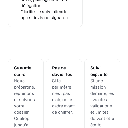
délégation
Clarifier le suivi attendu
après devis ou signature
Garantie
Pas de
Suivi
claire
devis flou
explicite
Nous
Si le
Si une
préparons,
périmètre
mission
reprenons
n'est pas
démarre, les
et suivons
clair, on le
livrables,
votre
cadre avant
validations
dossier
de chiffrer.
et limites
Qualiopi
doivent être
jusqu'à
écrits.