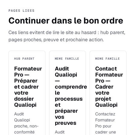
PAGES LIEES
Continuer dans le bon ordre
Ces liens evitent de lire le site au hasard : hub parent,
pages proches, preuve et prochaine action.
HUB PARENT
MEME FAMILLE
MEME FAMILLE
Formateur
Audit
Contact
Pro —
Qualiopi
Formateur
Préparer
—
Pro —
et cadrer
comprendre
Cadrer
votre
le
votre
dossier
processus
projet
Qualiopi
et
Qualiopi
préparer
Audit
Contactez
vos
Qualiopi
Formateur
preuves
proche, non-
Pro pour
conformité
Audit
cadrer une