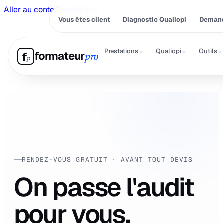
Aller au contenu principal
Vous êtes client
Diagnostic Qualiopi
Demand
⌄
⌄
⌄
Prestations
Qualiopi
Outils
formateur
f
pro
p
RENDEZ-VOUS GRATUIT · AVANT TOUT DEVIS
On passe l'audit
pour vous.