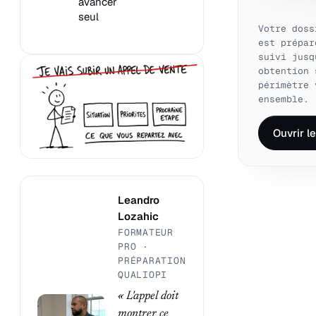
avancer
seul
Votre doss
est prépar
suivi jusq
obtention 
périmètre 
ensemble.
Ouvrir l
Leandro
Lozahic
FORMATEUR
PRO ·
PRÉPARATION
QUALIOPI
« L'appel doit
montrer ce