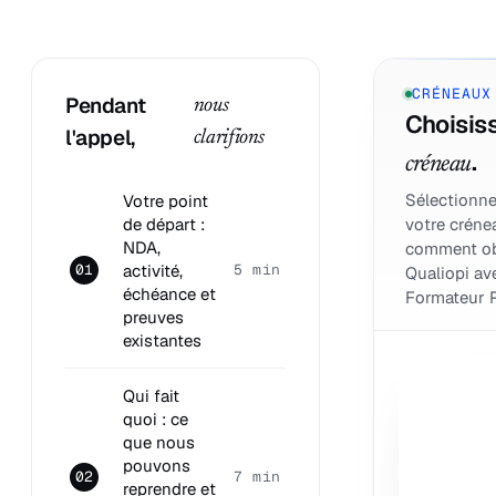
CRÉNEAUX
Pendant
nous
Choisiss
l'appel,
clarifions
.
créneau
Sélectionne
Votre point
de départ :
votre créne
NDA,
comment ob
activité,
01
5 min
Qualiopi av
échéance et
Formateur P
preuves
existantes
Qui fait
quoi : ce
que nous
pouvons
02
7 min
reprendre et