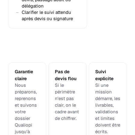
délégation
Clarifier le suivi attendu
après devis ou signature
Garantie
Pas de
Suivi
claire
devis flou
explicite
Nous
Si le
Si une
préparons,
périmètre
mission
reprenons
n'est pas
démarre, les
et suivons
clair, on le
livrables,
votre
cadre avant
validations
dossier
de chiffrer.
et limites
Qualiopi
doivent être
jusqu'à
écrits.