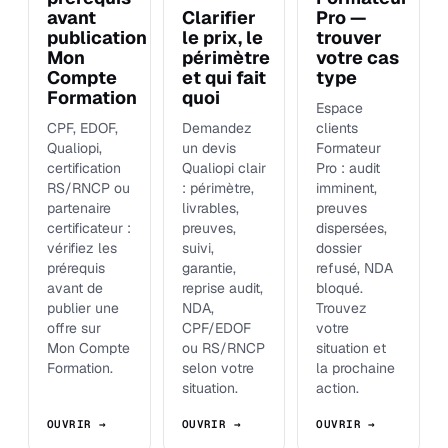
avant
Clarifier
Pro —
publication
le prix, le
trouver
Mon
périmètre
votre cas
Compte
et qui fait
type
Formation
quoi
Espace
CPF, EDOF,
Demandez
clients
Qualiopi,
un devis
Formateur
certification
Qualiopi clair
Pro : audit
RS/RNCP ou
: périmètre,
imminent,
partenaire
livrables,
preuves
certificateur :
preuves,
dispersées,
vérifiez les
suivi,
dossier
prérequis
garantie,
refusé, NDA
avant de
reprise audit,
bloqué.
publier une
NDA,
Trouvez
offre sur
CPF/EDOF
votre
Mon Compte
ou RS/RNCP
situation et
Formation.
selon votre
la prochaine
situation.
action.
OUVRIR →
OUVRIR →
OUVRIR →