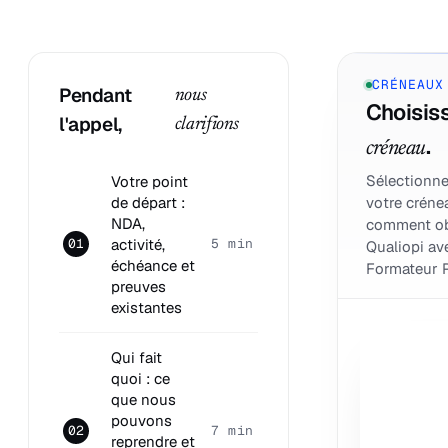
CRÉNEAUX
Pendant
nous
Choisiss
l'appel,
clarifions
.
créneau
Sélectionne
Votre point
de départ :
votre créne
NDA,
comment ob
activité,
01
5 min
Qualiopi av
échéance et
Formateur P
preuves
existantes
Qui fait
quoi : ce
que nous
pouvons
02
7 min
reprendre et