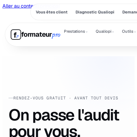
Aller au contenu principal
Vous êtes client
Diagnostic Qualiopi
Demand
⌄
⌄
⌄
Prestations
Qualiopi
Outils
formateur
f
pro
p
RENDEZ-VOUS GRATUIT · AVANT TOUT DEVIS
On passe l'audit
pour vous.