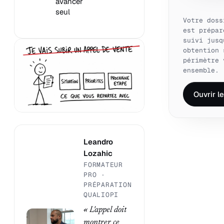
avancer
seul
Votre doss
est prépar
suivi jusq
obtention 
périmètre 
ensemble.
Ouvrir l
Leandro
Lozahic
FORMATEUR
PRO ·
PRÉPARATION
QUALIOPI
« L'appel doit
montrer ce