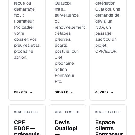
reçue ou
Qualiopi
délégation
démarrage
initial,
Qualiopi, une
flou :
surveillance
demande de
Formateur
ou
devis, un
Pro cadre
renouvellement
NDA, un
votre
: étapes,
passage
dossier, vos
preuves,
audit ou un
preuves et la
écarts,
projet
prochaine
posture jour
CPF/EDOF.
action.
J et
prochaine
action
Formateur
Pro.
OUVRIR →
OUVRIR →
OUVRIR →
MEME FAMILLE
MEME FAMILLE
MEME FAMILLE
CPF
Devis
Espace
EDOF —
Qualiopi
clients
prérequis
—
Formateur