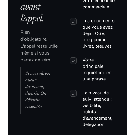
votre échéance
avant
commerciale
l'appel.
Les documents
✓
que vous avez
Rien
déjà : CGV,
d'obligatoire.
programme,
L'appel reste utile
livret, preuves
même si vous
partez de zéro.
Votre
✓
principale
inquiétude en
Si vous n'avez
une phrase
aucun
document,
Le niveau de
✓
dites-le. On
suivi attendu :
défriche
visibilité,
ensemble.
points
d'avancement,
délégation