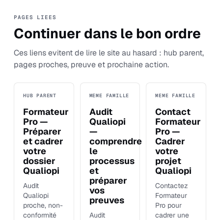
PAGES LIEES
Continuer dans le bon ordre
Ces liens evitent de lire le site au hasard : hub parent,
pages proches, preuve et prochaine action.
HUB PARENT
MEME FAMILLE
MEME FAMILLE
Formateur
Audit
Contact
Pro —
Qualiopi
Formateur
Préparer
—
Pro —
et cadrer
comprendre
Cadrer
votre
le
votre
dossier
processus
projet
Qualiopi
et
Qualiopi
préparer
Audit
Contactez
vos
Qualiopi
Formateur
preuves
proche, non-
Pro pour
conformité
Audit
cadrer une