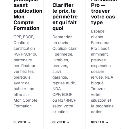
avant
Clarifier
Pro —
publication
le prix, le
trouver
Mon
périmètre
votre cas
Compte
et qui fait
type
Formation
quoi
Espace
CPF, EDOF,
Demandez
clients
Qualiopi,
un devis
Formateur
certification
Qualiopi clair
Pro : audit
RS/RNCP ou
: périmètre,
imminent,
partenaire
livrables,
preuves
certificateur :
preuves,
dispersées,
vérifiez les
suivi,
dossier
prérequis
garantie,
refusé, NDA
avant de
reprise audit,
bloqué.
publier une
NDA,
Trouvez
offre sur
CPF/EDOF
votre
Mon Compte
ou RS/RNCP
situation et
Formation.
selon votre
la prochaine
situation.
action.
OUVRIR →
OUVRIR →
OUVRIR →