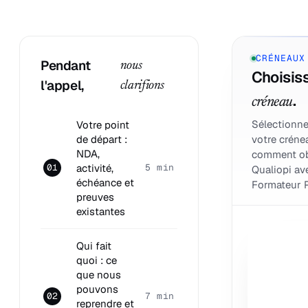
CRÉNEAUX
Pendant
nous
Choisiss
l'appel,
clarifions
.
créneau
Sélectionne
Votre point
de départ :
votre créne
NDA,
comment ob
activité,
01
5 min
Qualiopi av
échéance et
Formateur P
preuves
existantes
Qui fait
quoi : ce
que nous
pouvons
02
7 min
reprendre et