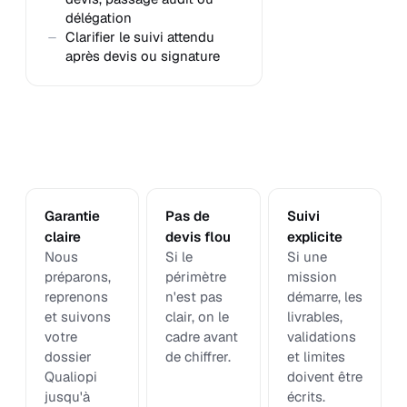
délégation
Clarifier le suivi attendu
après devis ou signature
Garantie
Pas de
Suivi
claire
devis flou
explicite
Nous
Si le
Si une
préparons,
périmètre
mission
reprenons
n'est pas
démarre, les
et suivons
clair, on le
livrables,
votre
cadre avant
validations
dossier
de chiffrer.
et limites
Qualiopi
doivent être
jusqu'à
écrits.