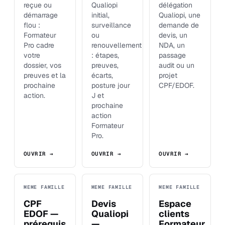
reçue ou
Qualiopi
délégation
démarrage
initial,
Qualiopi, une
flou :
surveillance
demande de
Formateur
ou
devis, un
Pro cadre
renouvellement
NDA, un
votre
: étapes,
passage
dossier, vos
preuves,
audit ou un
preuves et la
écarts,
projet
prochaine
posture jour
CPF/EDOF.
action.
J et
prochaine
action
Formateur
Pro.
OUVRIR →
OUVRIR →
OUVRIR →
MEME FAMILLE
MEME FAMILLE
MEME FAMILLE
CPF
Devis
Espace
EDOF —
Qualiopi
clients
prérequis
—
Formateur