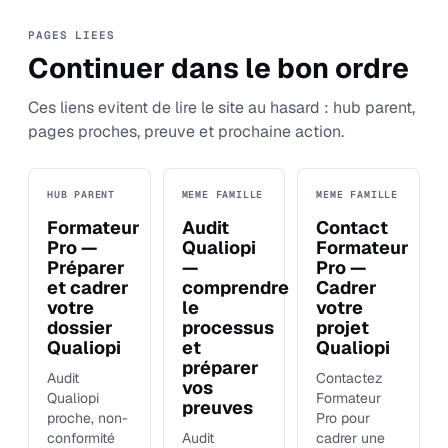
PAGES LIEES
Continuer dans le bon ordre
Ces liens evitent de lire le site au hasard : hub parent,
pages proches, preuve et prochaine action.
HUB PARENT
MEME FAMILLE
MEME FAMILLE
Formateur
Audit
Contact
Pro —
Qualiopi
Formateur
Préparer
—
Pro —
et cadrer
comprendre
Cadrer
votre
le
votre
dossier
processus
projet
Qualiopi
et
Qualiopi
préparer
Audit
Contactez
vos
Qualiopi
Formateur
preuves
proche, non-
Pro pour
conformité
Audit
cadrer une