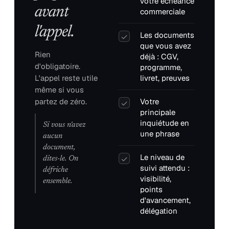
votre échéance
avant
commerciale
l'appel.
Les documents
✓
que vous avez
Rien
déjà : CGV,
d'obligatoire.
programme,
L'appel reste utile
livret, preuves
même si vous
partez de zéro.
Votre
✓
principale
inquiétude en
Si vous n'avez
une phrase
aucun
document,
Le niveau de
✓
dites-le. On
suivi attendu :
défriche
visibilité,
ensemble.
points
d'avancement,
délégation