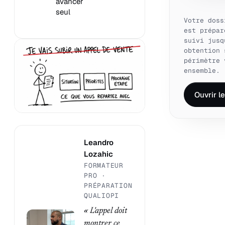
avancer
seul
Votre doss
est prépar
suivi jusq
obtention 
périmètre 
ensemble.
Ouvrir l
Leandro
Lozahic
FORMATEUR
PRO ·
PRÉPARATION
QUALIOPI
« L'appel doit
montrer ce