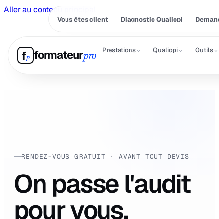
Aller au contenu principal
Vous êtes client
Diagnostic Qualiopi
Demand
⌄
⌄
⌄
Prestations
Qualiopi
Outils
formateur
f
pro
p
RENDEZ-VOUS GRATUIT · AVANT TOUT DEVIS
On passe l'audit
pour vous.