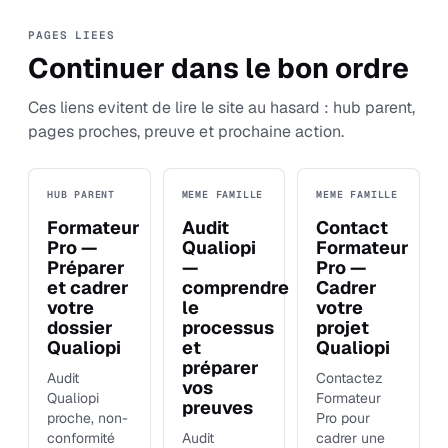
PAGES LIEES
Continuer dans le bon ordre
Ces liens evitent de lire le site au hasard : hub parent,
pages proches, preuve et prochaine action.
HUB PARENT
MEME FAMILLE
MEME FAMILLE
Formateur
Audit
Contact
Pro —
Qualiopi
Formateur
Préparer
—
Pro —
et cadrer
comprendre
Cadrer
votre
le
votre
dossier
processus
projet
Qualiopi
et
Qualiopi
préparer
Audit
Contactez
vos
Qualiopi
Formateur
preuves
proche, non-
Pro pour
conformité
Audit
cadrer une