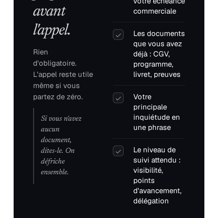
votre échéance
avant
commerciale
l'appel.
Les documents
✓
que vous avez
Rien
déjà : CGV,
d'obligatoire.
programme,
L'appel reste utile
livret, preuves
même si vous
partez de zéro.
Votre
✓
principale
inquiétude en
Si vous n'avez
une phrase
aucun
document,
Le niveau de
✓
dites-le. On
suivi attendu :
défriche
visibilité,
ensemble.
points
d'avancement,
délégation