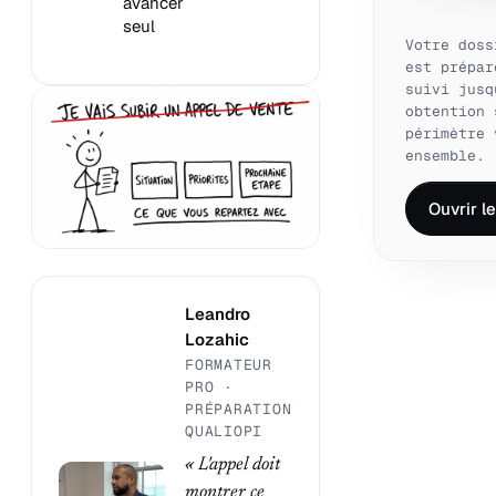
avancer
seul
Votre doss
est prépar
suivi jusq
obtention 
périmètre 
ensemble.
Ouvrir l
Leandro
Lozahic
FORMATEUR
PRO ·
PRÉPARATION
QUALIOPI
« L'appel doit
montrer ce