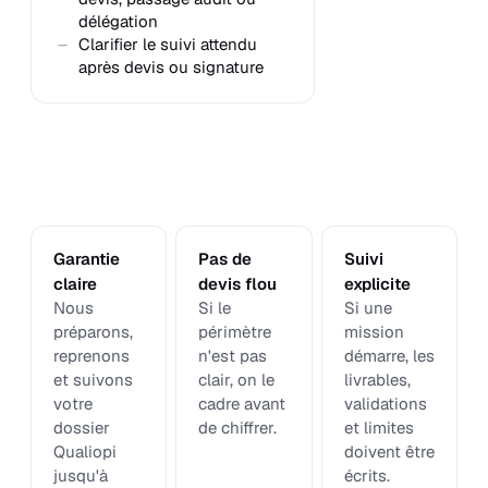
délégation
Clarifier le suivi attendu
après devis ou signature
Garantie
Pas de
Suivi
claire
devis flou
explicite
Nous
Si le
Si une
préparons,
périmètre
mission
reprenons
n'est pas
démarre, les
et suivons
clair, on le
livrables,
votre
cadre avant
validations
dossier
de chiffrer.
et limites
Qualiopi
doivent être
jusqu'à
écrits.