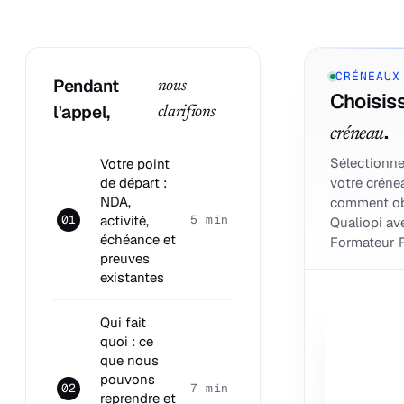
CRÉNEAUX
Pendant
nous
Choisiss
l'appel,
clarifions
.
créneau
Sélectionne
Votre point
de départ :
votre créne
NDA,
comment ob
activité,
01
5 min
Qualiopi av
échéance et
Formateur P
preuves
existantes
Qui fait
quoi : ce
que nous
pouvons
02
7 min
reprendre et