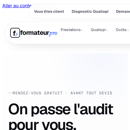
Aller au contenu principal
Vous êtes client
Diagnostic Qualiopi
Demand
⌄
⌄
⌄
Prestations
Qualiopi
Outils
formateur
f
pro
p
RENDEZ-VOUS GRATUIT · AVANT TOUT DEVIS
On passe l'audit
pour vous.