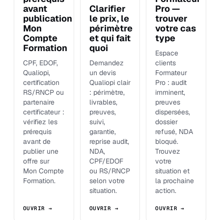
avant
Clarifier
Pro —
publication
le prix, le
trouver
Mon
périmètre
votre cas
Compte
et qui fait
type
Formation
quoi
Espace
CPF, EDOF,
Demandez
clients
Qualiopi,
un devis
Formateur
certification
Qualiopi clair
Pro : audit
RS/RNCP ou
: périmètre,
imminent,
partenaire
livrables,
preuves
certificateur :
preuves,
dispersées,
vérifiez les
suivi,
dossier
prérequis
garantie,
refusé, NDA
avant de
reprise audit,
bloqué.
publier une
NDA,
Trouvez
offre sur
CPF/EDOF
votre
Mon Compte
ou RS/RNCP
situation et
Formation.
selon votre
la prochaine
situation.
action.
OUVRIR →
OUVRIR →
OUVRIR →