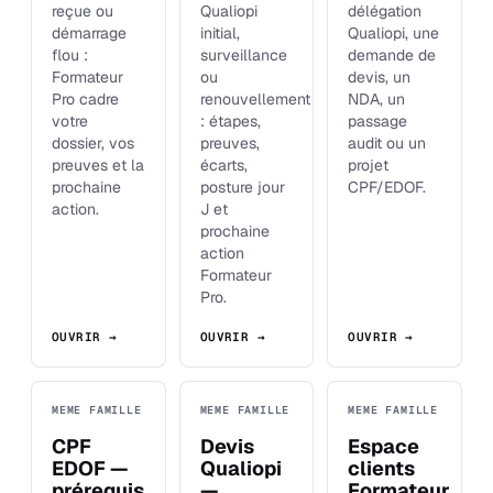
reçue ou
Qualiopi
délégation
démarrage
initial,
Qualiopi, une
flou :
surveillance
demande de
Formateur
ou
devis, un
Pro cadre
renouvellement
NDA, un
votre
: étapes,
passage
dossier, vos
preuves,
audit ou un
preuves et la
écarts,
projet
prochaine
posture jour
CPF/EDOF.
action.
J et
prochaine
action
Formateur
Pro.
OUVRIR →
OUVRIR →
OUVRIR →
MEME FAMILLE
MEME FAMILLE
MEME FAMILLE
CPF
Devis
Espace
EDOF —
Qualiopi
clients
prérequis
—
Formateur