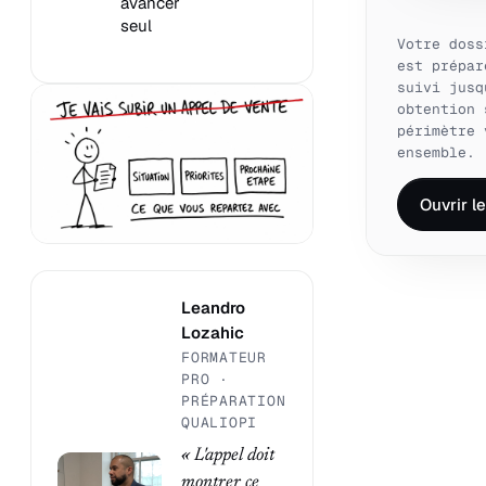
avancer
seul
Votre doss
est prépar
suivi jusq
obtention 
périmètre 
ensemble.
Ouvrir l
Leandro
Lozahic
FORMATEUR
PRO ·
PRÉPARATION
QUALIOPI
« L'appel doit
montrer ce