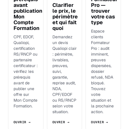
avant
Clarifier
Pro —
publication
le prix, le
trouver
Mon
périmètre
votre cas
Compte
et qui fait
type
Formation
quoi
Espace
CPF, EDOF,
Demandez
clients
Qualiopi,
un devis
Formateur
certification
Qualiopi clair
Pro : audit
RS/RNCP ou
: périmètre,
imminent,
partenaire
livrables,
preuves
certificateur :
preuves,
dispersées,
vérifiez les
suivi,
dossier
prérequis
garantie,
refusé, NDA
avant de
reprise audit,
bloqué.
publier une
NDA,
Trouvez
offre sur
CPF/EDOF
votre
Mon Compte
ou RS/RNCP
situation et
Formation.
selon votre
la prochaine
situation.
action.
OUVRIR →
OUVRIR →
OUVRIR →