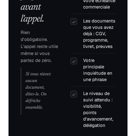
votre échéance
avant
commerciale
l'appel.
Les documents
✓
que vous avez
Rien
déjà : CGV,
d'obligatoire.
programme,
L'appel reste utile
livret, preuves
même si vous
partez de zéro.
Votre
✓
principale
inquiétude en
Si vous n'avez
une phrase
aucun
document,
Le niveau de
✓
dites-le. On
suivi attendu :
défriche
visibilité,
ensemble.
points
d'avancement,
délégation