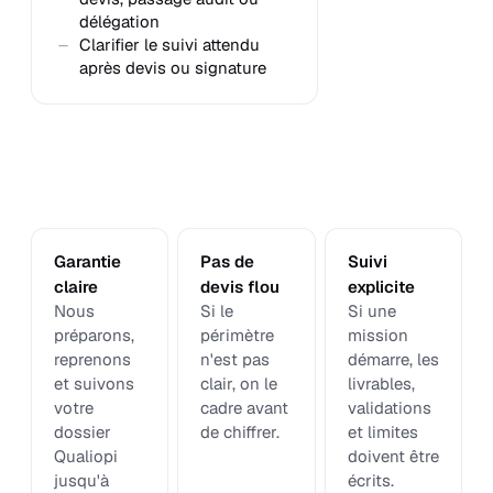
délégation
Clarifier le suivi attendu
après devis ou signature
Garantie
Pas de
Suivi
claire
devis flou
explicite
Nous
Si le
Si une
préparons,
périmètre
mission
reprenons
n'est pas
démarre, les
et suivons
clair, on le
livrables,
votre
cadre avant
validations
dossier
de chiffrer.
et limites
Qualiopi
doivent être
jusqu'à
écrits.