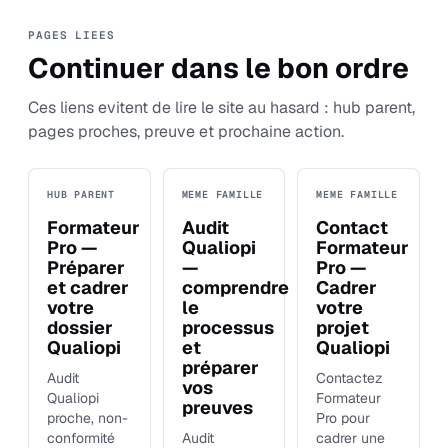
PAGES LIEES
Continuer dans le bon ordre
Ces liens evitent de lire le site au hasard : hub parent,
pages proches, preuve et prochaine action.
HUB PARENT
MEME FAMILLE
MEME FAMILLE
Formateur
Audit
Contact
Pro —
Qualiopi
Formateur
Préparer
—
Pro —
et cadrer
comprendre
Cadrer
votre
le
votre
dossier
processus
projet
Qualiopi
et
Qualiopi
préparer
Audit
Contactez
vos
Qualiopi
Formateur
preuves
proche, non-
Pro pour
conformité
Audit
cadrer une