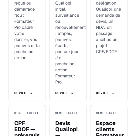
reçue ou
Qualiopi
délégation
démarrage
initial,
Qualiopi, une
flou :
surveillance
demande de
Formateur
ou
devis, un
Pro cadre
renouvellement
NDA, un
votre
: étapes,
passage
dossier, vos
preuves,
audit ou un
preuves et la
écarts,
projet
prochaine
posture jour
CPF/EDOF.
action.
J et
prochaine
action
Formateur
Pro.
OUVRIR →
OUVRIR →
OUVRIR →
MEME FAMILLE
MEME FAMILLE
MEME FAMILLE
CPF
Devis
Espace
EDOF —
Qualiopi
clients
prérequis
—
Formateur