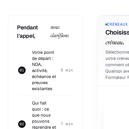
CRÉNEAUX
Pendant
nous
Choisiss
l'appel,
clarifions
.
créneau
Sélectionne
Votre point
de départ :
votre créne
NDA,
comment ob
activité,
01
5 min
Qualiopi av
échéance et
Formateur P
preuves
existantes
Qui fait
quoi : ce
que nous
pouvons
02
7 min
reprendre et