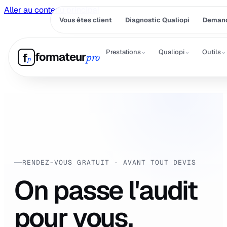
Aller au contenu principal
Vous êtes client
Diagnostic Qualiopi
Demand
⌄
⌄
⌄
Prestations
Qualiopi
Outils
formateur
f
pro
p
RENDEZ-VOUS GRATUIT · AVANT TOUT DEVIS
On passe l'audit
pour vous.