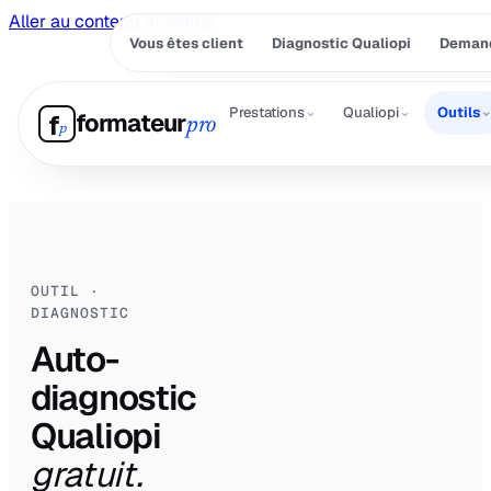
Aller au contenu principal
Vous êtes client
Diagnostic Qualiopi
Demand
⌄
⌄
Prestations
Qualiopi
Outils
formateur
f
pro
p
OUTIL ·
DIAGNOSTIC
Auto-
diagnostic
Qualiopi
gratuit.