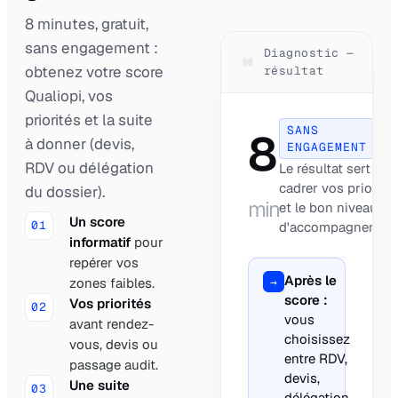
8 minutes, gratuit,
sans engagement :
Diagnostic —
obtenez votre score
résultat
Qualiopi, vos
priorités et la suite
SANS
8
à donner (devis,
ENGAGEMENT
RDV ou délégation
Le résultat sert à
cadrer vos priorité
du dossier).
min
et le bon niveau
Un score
01
d'accompagnement
informatif
pour
repérer vos
Après le
→
zones faibles.
score :
Vos priorités
02
vous
avant rendez-
choisissez
vous, devis ou
entre RDV,
passage audit.
devis,
Une suite
03
délégation