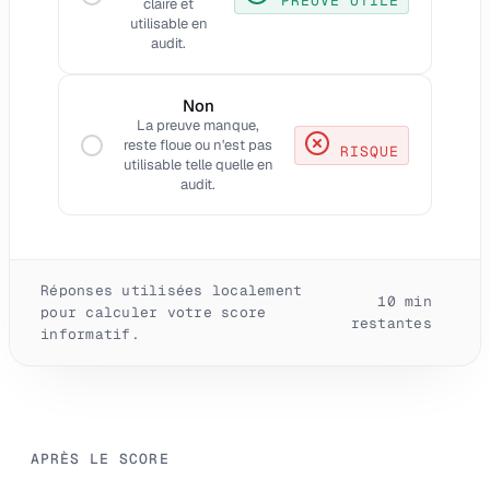
PREUVE UTILE
claire et
utilisable en
audit.
Non
La preuve manque,
reste floue ou n'est pas
RISQUE
utilisable telle quelle en
audit.
Réponses utilisées localement
10
min
pour calculer votre score
restantes
informatif.
APRÈS LE SCORE