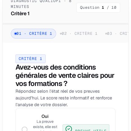
DIAGNOSTIC QUALIOPI · 8
MINUTES
Question
1
/
10
Critère 1
01
·
CRITÈRE 1
02
·
CRITÈRE 1
03
·
CRIT
CRITÈRE 1
Avez-vous des conditions
générales de vente claires pour
vos formations ?
Répondez selon l'état réel de vos preuves
aujourd'hui. Le score reste informatif et renforce
l'analyse de votre dossier.
Oui
La preuve
existe, elle est