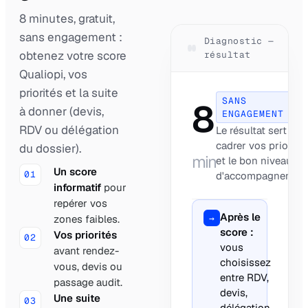
8 minutes, gratuit,
sans engagement :
Diagnostic —
obtenez votre score
résultat
Qualiopi, vos
priorités et la suite
SANS
8
à donner (devis,
ENGAGEMENT
RDV ou délégation
Le résultat sert à
cadrer vos priorité
du dossier).
min
et le bon niveau
Un score
01
d'accompagnement
informatif
pour
repérer vos
Après le
→
zones faibles.
score :
Vos priorités
02
vous
avant rendez-
choisissez
vous, devis ou
entre RDV,
passage audit.
devis,
Une suite
03
délégation