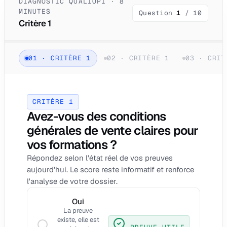
DIAGNOSTIC QUALIOPI · 8
MINUTES
Question
1
/
10
Critère 1
01
·
CRITÈRE 1
02
·
CRITÈRE 1
03
·
CRIT
CRITÈRE 1
Avez-vous des conditions
générales de vente claires pour
vos formations ?
Répondez selon l'état réel de vos preuves
aujourd'hui. Le score reste informatif et renforce
l'analyse de votre dossier.
Oui
La preuve
existe, elle est