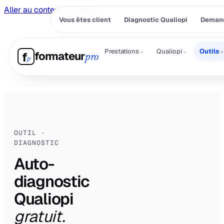
Aller au contenu principal
Vous êtes client
Diagnostic Qualiopi
Demand
⌄
⌄
Prestations
Qualiopi
Outils
formateur
f
pro
p
OUTIL ·
DIAGNOSTIC
Auto-
diagnostic
Qualiopi
gratuit.