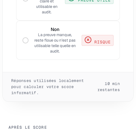
PREUVE UTILE
claire et
utilisable en
audit.
Non
La preuve manque,
reste floue ou n'est pas
RISQUE
utilisable telle quelle en
audit.
Réponses utilisées localement
10
min
pour calculer votre score
restantes
informatif.
APRÈS LE SCORE