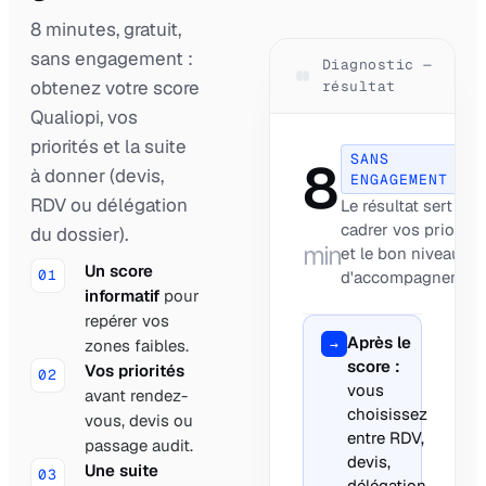
8 minutes, gratuit,
sans engagement :
Diagnostic —
obtenez votre score
résultat
Qualiopi, vos
priorités et la suite
SANS
8
à donner (devis,
ENGAGEMENT
RDV ou délégation
Le résultat sert à
cadrer vos priorité
du dossier).
min
et le bon niveau
Un score
01
d'accompagnement
informatif
pour
repérer vos
Après le
→
zones faibles.
score :
Vos priorités
02
vous
avant rendez-
choisissez
vous, devis ou
entre RDV,
passage audit.
devis,
Une suite
03
délégation