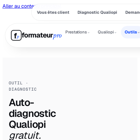
Aller au contenu principal
Vous êtes client
Diagnostic Qualiopi
Demand
⌄
⌄
Prestations
Qualiopi
Outils
formateur
f
pro
p
OUTIL ·
DIAGNOSTIC
Auto-
diagnostic
Qualiopi
gratuit.