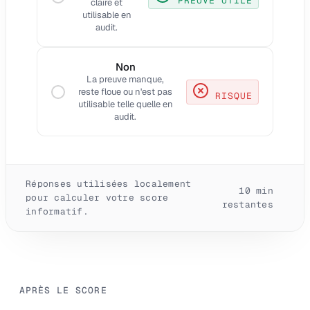
PREUVE UTILE
claire et
utilisable en
audit.
Non
La preuve manque,
reste floue ou n'est pas
RISQUE
utilisable telle quelle en
audit.
Réponses utilisées localement
10
min
pour calculer votre score
restantes
informatif.
APRÈS LE SCORE