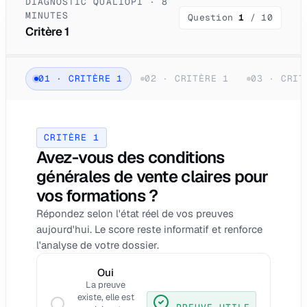
DIAGNOSTIC QUALIOPI · 8
MINUTES
Question
1
/
10
Critère 1
01
·
CRITÈRE 1
02
·
CRITÈRE 1
03
·
CRIT
CRITÈRE 1
Avez-vous des conditions
générales de vente claires pour
vos formations ?
Répondez selon l'état réel de vos preuves
aujourd'hui. Le score reste informatif et renforce
l'analyse de votre dossier.
Oui
La preuve
existe, elle est