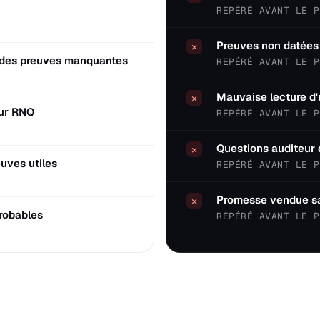
REPÉRÉ AVANT LE P
Preuves non datées 
×
t des preuves manquantes
REPÉRÉ AVANT LE P
Mauvaise lecture d'
×
eur RNQ
REPÉRÉ AVANT LE P
Questions auditeur 
×
uves utiles
REPÉRÉ AVANT LE P
Promesse vendue san
×
robables
REPÉRÉ AVANT LE P