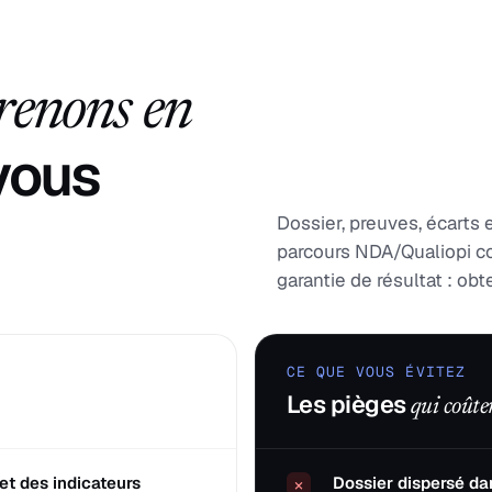
renons en
 vous
Dossier, preuves, écarts 
parcours NDA/Qualiopi c
garantie de résultat : ob
CE QUE VOUS ÉVITEZ
Les pièges
qui coûte
et des indicateurs
Dossier dispersé dan
×