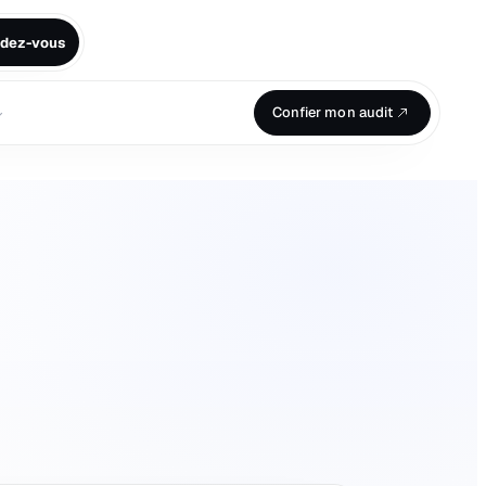
ndez-vous
⌄
Confier mon audit