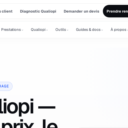
 client
Diagnostic Qualiopi
Demander un devis
Prendre re
⌄
⌄
⌄
⌄
Prestations
Qualiopi
Outils
Guides & docs
À propos
RAGE
iopi —
 prix, le